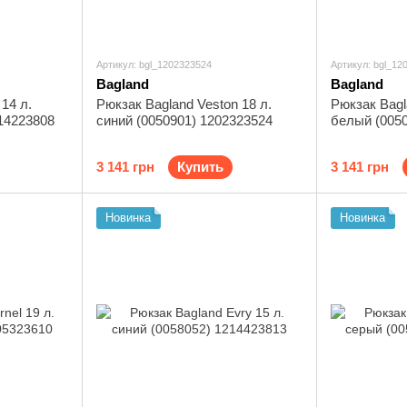
Артикул: bgl_1202323524
Артикул: bgl_12
Bagland
Bagland
14 л.
Рюкзак Bagland Veston 18 л.
Рюкзак Bagl
14223808
синий (0050901) 1202323524
белый (005
3 141 грн
Купить
3 141 грн
Новинка
Новинка