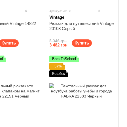
5
5
Артикул: 20108
Vintage
ный Vintage 14822
Рюкзак для путешествий Vintage
20108 Серый
5 046 грн
Купить
Купить
3 482 грн
ol
BackToSchool
−57%
Кешбек