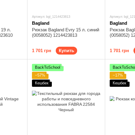
Артикул: bgl_1214423813
Артикул: bgl_12
Bagland
Bagland
 19 л.
Рюкзак Bagland Evry 15 л. синий
Рюкзак Bagl
323610
(0058052) 1214423813
(0058052) 1
1 701 грн
Купить
1 701 грн
BackToSchool
BackToScho
−57%
−17%
Кешбек
Кешбек