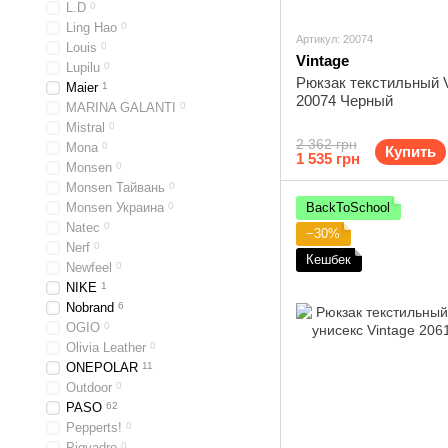
L.D
0
Ling Hao
0
Артикул: 20074
Louis
0
Vintage
Lupilu
0
Рюкзак текстильный V
Maier
1
20074 Черный
MARINA GALANTI
0
Mistral
0
2 362 грн
Mona
0
Купить
1 535 грн
Monsen
0
Monsen Тайвань
0
Monsen Украина
0
BackToSchool
Natec
0
−30%
Nerf
0
Кешбек
Newfeel
0
NIKE
1
Nobrand
6
OGIO
0
Olivia Leather
0
ONEPOLAR
11
Outdoor
0
PASO
62
Pepperts!
0
Piqvadro
0