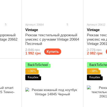
5
5
Артикул: 20664
Артикул: 20612
Vintage
Vintage
 дорожный
Рюкзак текстильный дорожный
Рюкзак тек
ntage 20662
унисекс с ручками Vintage 20664
унисекс на 
Песочный
Vintage 206
2 846 грн
2 776 грн
Купить
1 992 грн
2 082 грн
BackToSchool
BackToScho
−36%
−38%
Кешбек
Кешбек