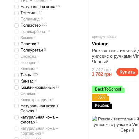
TPE + Нейлон
Натуральная кожа
89
Текстиль
65
Полиамид
0
Полиэстер
329
Поликарбонат
0
Артикул: 20663
Замша
0
Vintage
Пластик
3
Полиуретан
5
Рюкзак текстильный
унисекс с ручками Vi
Экокожа
0
Черный
Неопрен
0
Кожзам
0
2 742 грн
Купить
1 782 грн
Ткань
125
Канвас
4
Комбинированный
18
BackToSchool
Силикон
0
−35%
Кожа крокодила
0
Кешбек
Натуральная кожа +
Canvas
1
натуральная кожа –
флотар
1
натуральная кожа –
портофино
0
177