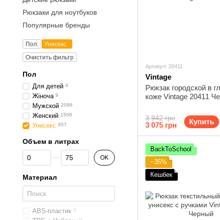
Рюкзаки для ноутбуков
Популярные бренды
Пол:
Унисекс
Очистить фильтр
Артикул: 20411
Пол
Vintage
Для детей
4
Рюкзак городской в г
Жіноча
9
коже Vintage 20411 Ч
Мужской
2096
Женский
1506
3 942 грн
Купить
3 075 грн
Унисекс
957
Объем в литрах
BackToSchool
От Объем в литрах
До Объем в литрах
OK
−35%
Кешбек
Материал
ABS-пластик
0
0