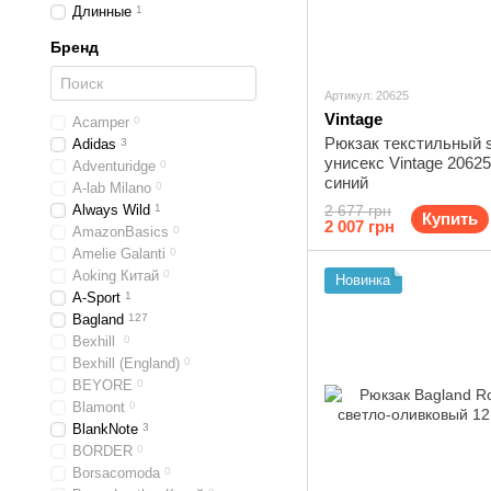
Длинные
1
Бренд
Артикул: 20625
Vintage
Acamper
0
Рюкзак текстильный 
Adidas
3
унисекс Vintage 2062
Adventuridge
0
синий
A-lab Milano
0
Always Wild
1
2 677 грн
Купить
2 007 грн
AmazonBasics
0
Amelie Galanti
0
Aoking Китай
0
Новинка
A-Sport
1
Bagland
127
Bexhill
0
Bexhill (England)
0
BEYORE
0
Blamont
0
BlankNote
3
BORDER
0
Borsacomoda
0