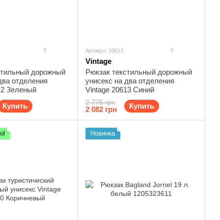
5
5
Артикул: 20613
Vintage
стильный дорожный
Рюкзак текстильный дорожный
два отделения
унисекс на два отделения
12 Зеленый
Vintage 20613 Синий
2 776 грн
Купить
Купить
2 082 грн
ol
Новинка