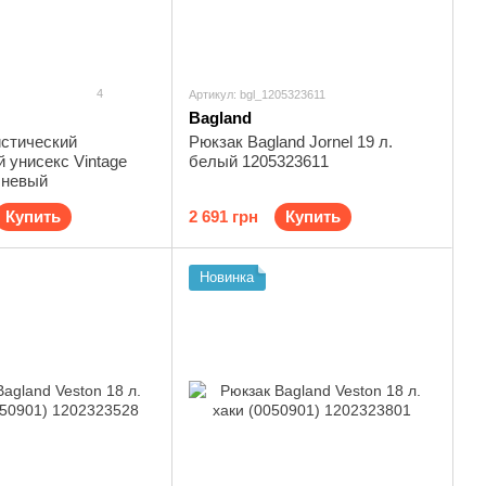
4
Артикул: bgl_1205323611
Bagland
истический
Рюкзак Bagland Jornel 19 л.
 унисекс Vintage
белый 1205323611
чневый
Купить
2 691 грн
Купить
Новинка