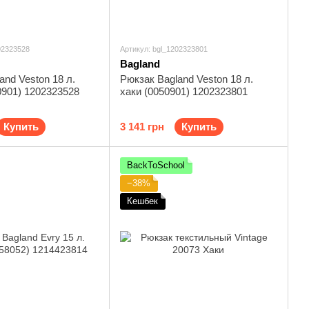
02323528
Артикул: bgl_1202323801
Bagland
and Veston 18 л.
Рюкзак Bagland Veston 18 л.
0901) 1202323528
хаки (0050901) 1202323801
Купить
3 141 грн
Купить
BackToSchool
−38%
Кешбек