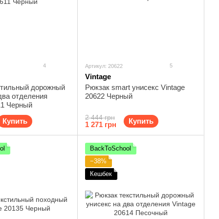
4
5
Артикул: 20622
Vintage
стильный дорожный
Рюкзак smart унисекс Vintage
два отделения
20622 Черный
11 Черный
2 444 грн
Купить
Купить
1 271 грн
ol
BackToSchool
−38%
Кешбек