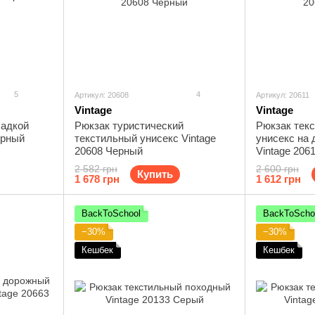
5
4
Артикул: 20608
Артикул: 20611
Vintage
Vintage
ладкой
Рюкзак туристический
Рюкзак тек
ерный
текстильный унисекс Vintage
унисекс на 
20608 Черный
Vintage 206
2 582 грн
2 600 грн
Купить
1 678 грн
1 612 грн
BackToSchool
BackToScho
−30%
−30%
Кешбек
Кешбек