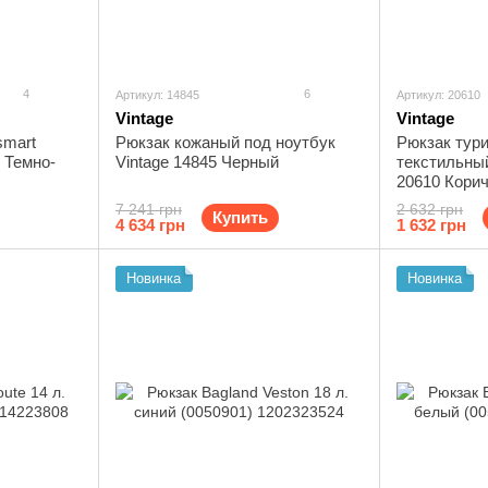
4
6
Артикул: 14845
Артикул: 20610
Vintage
Vintage
smart
Рюкзак кожаный под ноутбук
Рюкзак тур
5 Темно-
Vintage 14845 Черный
текстильный
20610 Кори
7 241 грн
2 632 грн
Купить
4 634 грн
1 632 грн
Новинка
Новинка