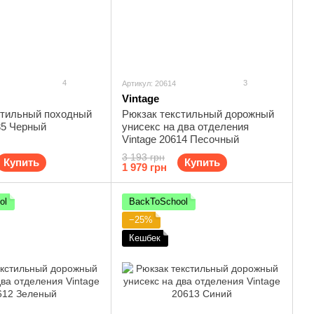
4
3
Артикул: 20614
Vintage
стильный походный
Рюкзак текстильный дорожный
35 Черный
унисекс на два отделения
Vintage 20614 Песочный
3 193 грн
Купить
Купить
1 979 грн
ol
BackToSchool
−25%
Кешбек