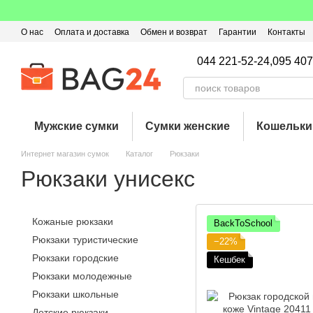
Перейти к основному контенту
О нас
Оплата и доставка
Обмен и возврат
Гарантии
Контакты
Пользовательское соглашение
Отзывы о магазине
Оферта
Кэ
044 221-52-24,
095 407
Мужские сумки
Сумки женские
Кошельки
Интернет магазин сумок
Каталог
Рюкзаки
Рюкзаки унисекс
Кожаные рюкзаки
BackToSchool
Рюкзаки туристические
−22%
Рюкзаки городские
Кешбек
Рюкзаки молодежные
Рюкзаки школьные
Детские рюкзаки