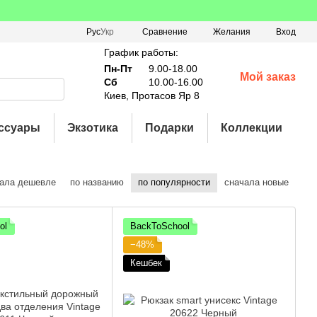
Сравнение
Рус
Укр
Желания
Вход
График работы:
Пн-Пт
9.00-18.00
Мой заказ
Сб
10.00-16.00
Киев, Протасов Яр 8
ссуары
Экзотика
Подарки
Коллекции
ала дешевле
по названию
по популярности
сначала новые
ol
BackToSchool
−48%
Кешбек