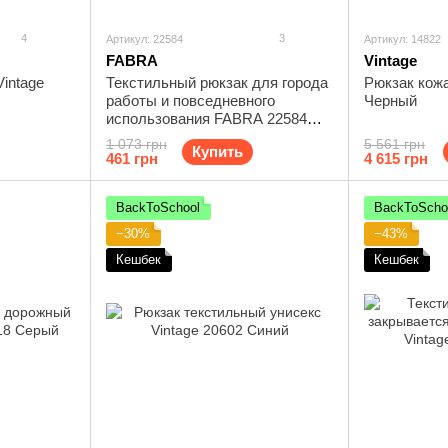
4
3
Артикул: 22584
Артикул: 14822
FABRA
Vintage
intage
Текстильный рюкзак для города
Рюкзак кожа
работы и повседневного
Черный
использования FABRA 22584
Черный
1 073 грн
5 561 грн
Купить
461 грн
4 615 грн
BackToSchool
BackToScho
−30%
−43%
Кешбек
Кешбек