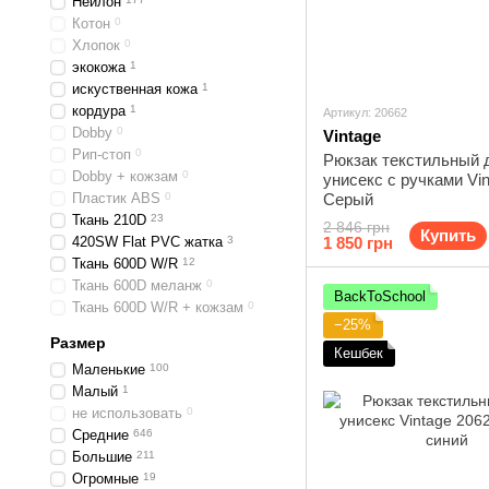
Нейлон
Котон
0
Хлопок
0
экокожа
1
искуственная кожа
1
кордура
1
Артикул: 20662
Dobby
0
Vintage
Рип-стоп
0
Рюкзак текстильный
Dobby + кожзам
0
унисекс с ручками Vi
Пластик ABS
0
Серый
Ткань 210D
23
2 846 грн
Купить
420SW Flat PVC жатка
3
1 850 грн
Ткань 600D W/R
12
Ткань 600D меланж
0
BackToSchool
Ткань 600D W/R + кожзам
0
−25%
Размер
Кешбек
Маленькие
100
Малый
1
не использовать
0
Средние
646
Большие
211
Огромные
19