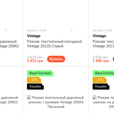
8
4
Артикул: 20133
Артикул: 20135
Vintage
Vintage
 дорожный
Рюкзак текстильный походный
Рюкзак тек
ntage 20663
Vintage 20133 Серый
Vintage 201
2 674 грн
2 636 грн
Купить
1 872 грн
1 845 грн
BackToSchool
BackToScho
−30%
−25%
Кешбек
Кешбек