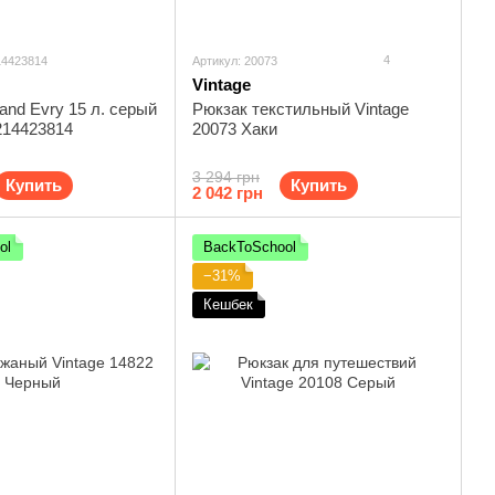
4
14423814
Артикул: 20073
Vintage
and Evry 15 л. серый
Рюкзак текстильный Vintage
214423814
20073 Хаки
3 294 грн
Купить
Купить
2 042 грн
ol
BackToSchool
−31%
Кешбек