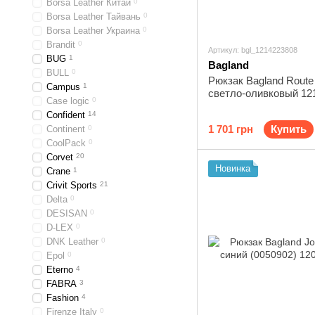
Borsa Leather Китай
0
Borsa Leather Тайвань
0
Borsa Leather Украина
0
Brandit
0
Артикул: bgl_1214223808
BUG
1
Bagland
BULL
0
Рюкзак Bagland Route 
Campus
1
светло-оливковый 12
Case logic
0
Confident
14
1 701 грн
Купить
Continent
0
CoolPack
0
Corvet
20
Новинка
Crane
1
Crivit Sports
21
Delta
0
DESISAN
0
D-LEX
0
DNK Leather
0
Epol
0
Eterno
4
FABRA
3
Fashion
4
Firenze Italy
0