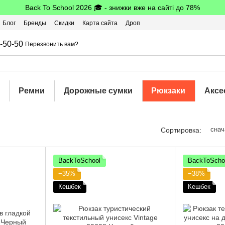
Back To School 2026 🎓 - знижки вже на сайті до 78%
Блог
Бренды
Скидки
Карта сайта
Дроп
шбэк
-50-50
Перезвонить вам?
Ремни
Дорожные сумки
Рюкзаки
Аксе
снач
Сортировка:
BackToSchool
BackToScho
−35%
−38%
Кешбек
Кешбек