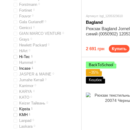
Forstmann
0
Fortinet
0
Fouvor
0
Артикул: bgl_1205323610
Gala Gurianoff
0
Bagland
Genicci
0
Рюкзак Bagland Jornel
GIAN MARCO VENTURI
0
синий (0050902) 1205
Grays
0
Hewlett Packard
0
2 691 грн
Купить
HiArt
0
Hi-Tec
1
Hummel
0
BackToSchool
Incase
1
−35%
JASPER & MAINE
0
Jumahe Китай
0
Кешбек
Karrimor
0
KARYA
0
KATO
0
Keizer Тайвань
0
Kipsta
1
KMH
1
Lanpad
0
Laskara
0