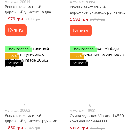
Артикул: 20614
Артикул: 20664
Рюкзак текстильный
Рюкзак текстильный
дорожный унисекс на два
дорожный унисекс с ручками
отделения Vintage 20614
Vintage 20664 Песочный
1 979 грн
1 992 грн
3 193 грн
2 846 грн
Песочный
Купить
Купить
BackToSchool
BackToSchool
−35%
−33%
Кешбек
Кешбек
5
6
Артикул: 20662
Артикул: 14590
Рюкзак текстильный
Сумка мужская Vintage 14590
дорожный унисекс с ручками
кожаная Коричневая
Vintage 20662 Серый
1 850 грн
5 865 грн
2 846 грн
8 754 грн