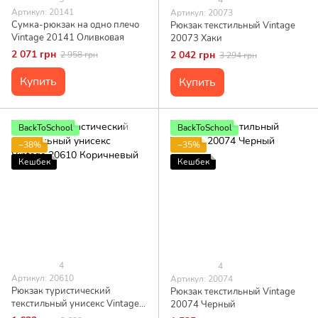
Артикул: 20141
Артикул: 20073
Сумка-рюкзак на одно плечо
Рюкзак текстильный Vintage
Vintage 20141 Оливковая
20073 Хаки
2 071 грн
2 042 грн
2 958 грн
3 294 грн
Купить
Купить
BackToSchool
BackToSchool
−38%
−35%
Кешбек
Кешбек
4
4
Артикул: 20610
Артикул: 20074
Рюкзак туристический
Рюкзак текстильный Vintage
текстильный унисекс Vintage
20074 Черный
20610 Коричневый