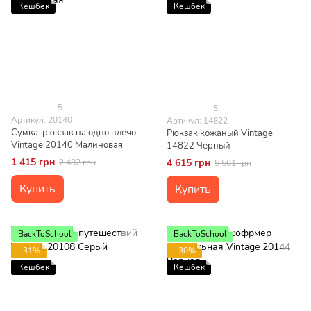
Кешбек
Кешбек
5
5
Артикул: 20140
Артикул: 14822
Сумка-рюкзак на одно плечо
Рюкзак кожаный Vintage
Vintage 20140 Малиновая
14822 Черный
1 415 грн
4 615 грн
2 482 грн
5 561 грн
Купить
Купить
BackToSchool
BackToSchool
−31%
−30%
Кешбек
Кешбек