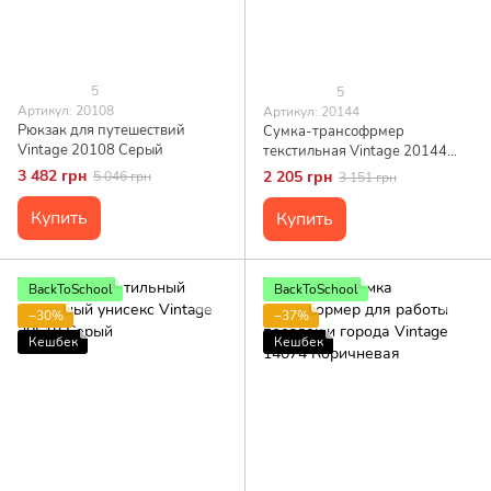
5
5
Артикул: 20108
Артикул: 20144
Рюкзак для путешествий
Сумка-трансофрмер
Vintage 20108 Серый
текстильная Vintage 20144
Черная
3 482 грн
2 205 грн
5 046 грн
3 151 грн
Купить
Купить
BackToSchool
BackToSchool
−30%
−37%
Кешбек
Кешбек