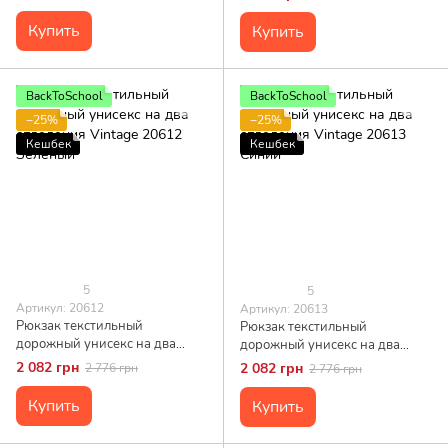
Купить
Купить
BackToSchool
BackToSchool
−25%
−25%
Кешбек
Кешбек
5
5
Артикул: 20612
Артикул: 20613
Рюкзак текстильный
Рюкзак текстильный
дорожный унисекс на два
дорожный унисекс на два
отделения Vintage 20612
отделения Vintage 20613
2 082 грн
2 082 грн
2 776 грн
2 776 грн
Зеленый
Синий
Купить
Купить