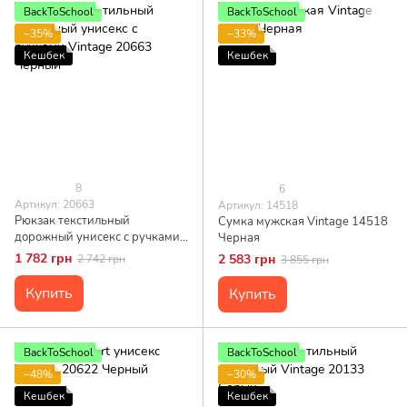
BackToSchool
BackToSchool
−35%
−33%
Кешбек
Кешбек
8
6
Артикул: 20663
Артикул: 14518
Рюкзак текстильный
Сумка мужская Vintage 14518
дорожный унисекс с ручками
Черная
Vintage 20663 Черный
1 782 грн
2 583 грн
2 742 грн
3 855 грн
Купить
Купить
BackToSchool
BackToSchool
−48%
−30%
Кешбек
Кешбек