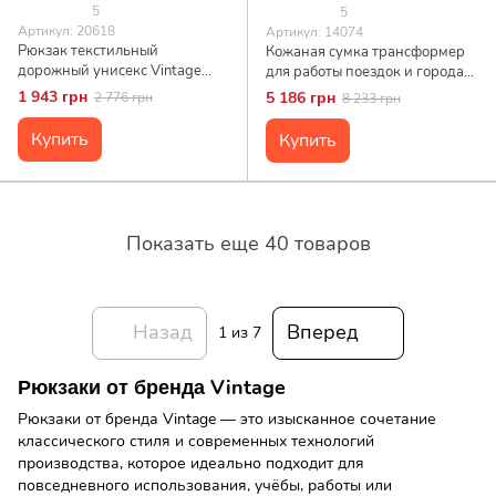
5
5
Артикул: 20618
Артикул: 14074
Рюкзак текстильный
Кожаная сумка трансформер
дорожный унисекс Vintage
для работы поездок и города
20618 Серый
Vintage 14074 Коричневая
1 943 грн
5 186 грн
2 776 грн
8 233 грн
Купить
Купить
Показать еще 40 товаров
Назад
Вперед
1
из 7
Рюкзаки от бренда Vintage
Рюкзаки от бренда Vintage — это изысканное сочетание
классического стиля и современных технологий
производства, которое идеально подходит для
повседневного использования, учёбы, работы или