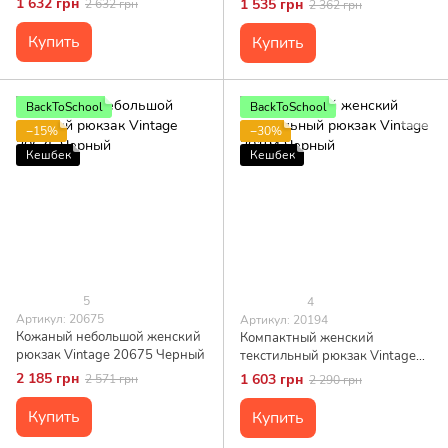
1 632 грн
1 535 грн
2 632 грн
2 362 грн
Купить
Купить
BackToSchool
BackToSchool
−15%
−30%
Кешбек
Кешбек
5
4
Артикул: 20675
Артикул: 20194
Кожаный небольшой женский
Компактный женский
рюкзак Vintage 20675 Черный
текстильный рюкзак Vintage
20194 Черный
2 185 грн
1 603 грн
2 571 грн
2 290 грн
Купить
Купить