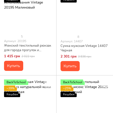
5
8
Артикул: 20195
Артикул: 14407
Женский текстильный рюкзак
Сумка мужская Vintage 14407
для города прогулок и
Черная
повседневного использования
1 415 грн
2 301 грн
2 022 грн
3 836 грн
Vintage 20195 Малиновый
Купить
Купить
BackToSchool
BackToSchool
−39%
−25%
Кешбек
Кешбек