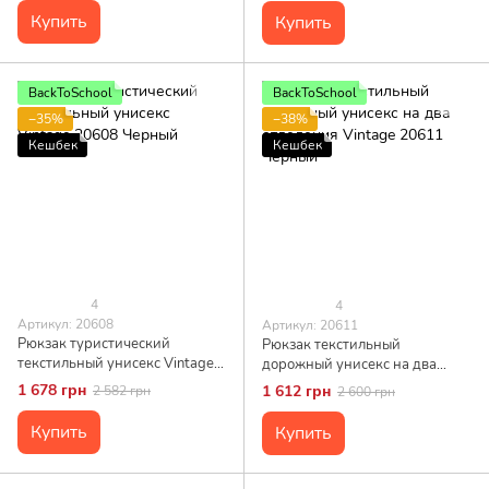
Купить
Купить
BackToSchool
BackToSchool
−35%
−38%
Кешбек
Кешбек
4
4
Артикул: 20608
Артикул: 20611
Рюкзак туристический
Рюкзак текстильный
текстильный унисекс Vintage
дорожный унисекс на два
20608 Черный
отделения Vintage 20611
1 678 грн
1 612 грн
2 582 грн
2 600 грн
Черный
Купить
Купить