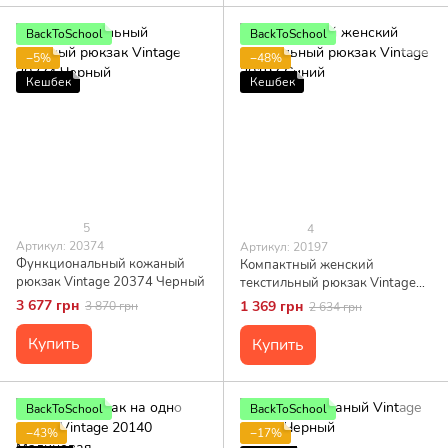
BackToSchool
BackToSchool
−5%
−48%
Кешбек
Кешбек
5
4
Артикул: 20374
Артикул: 20197
Функциональный кожаный
Компактный женский
рюкзак Vintage 20374 Черный
текстильный рюкзак Vintage
20197 Синий
3 677 грн
1 369 грн
3 870 грн
2 634 грн
Купить
Купить
BackToSchool
BackToSchool
−43%
−17%