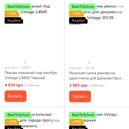
BackToSchool
BackToSchool
−36%
−35%
Кешбек
Кешбек
6
6
Артикул: 14845
Артикул: 20139
Рюкзак кожаный под ноутбук
Мужская сумка рюкзак на
Vintage 14845 Черный
одно плечо для документов и
города Vintage 20139 Синяя
4 634 грн
1 583 грн
7 241 грн
2 436 грн
Купить
Купить
BackToSchool
BackToSchool
−30%
−40%
Кешбек
Кешбек