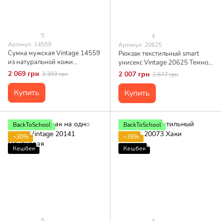
5
4
Артикул: 14559
Артикул: 20625
Сумка мужская Vintage 14559
Рюкзак текстильный smart
из натуральной кожи
унисекс Vintage 20625 Темно-
Коричневая
синий
2 069 грн
2 007 грн
3 393 грн
2 677 грн
Купить
Купить
BackToSchool
BackToSchool
−30%
−38%
Кешбек
Кешбек
5
4