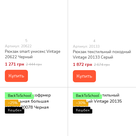
5
4
Артикул: 20622
Артикул: 20133
Рюкзак smart унисекс Vintage
Рюкзак текстильный походный
20622 Черный
Vintage 20133 Серый
1 271 грн
1 872 грн
2 444 грн
2 674 грн
Купить
Купить
BackToSchool
BackToSchool
−25%
−30%
Кешбек
Кешбек