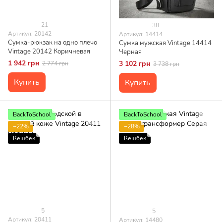
21
38
Артикул: 20142
Артикул: 14414
Сумка-рюкзак на одно плечо
Сумка мужская Vintage 14414
Vintage 20142 Коричневая
Черная
1 942 грн
3 102 грн
2 774 грн
3 738 грн
Купить
Купить
BackToSchool
BackToSchool
−22%
−28%
Кешбек
Кешбек
5
5
Артикул: 20411
Артикул: 14480