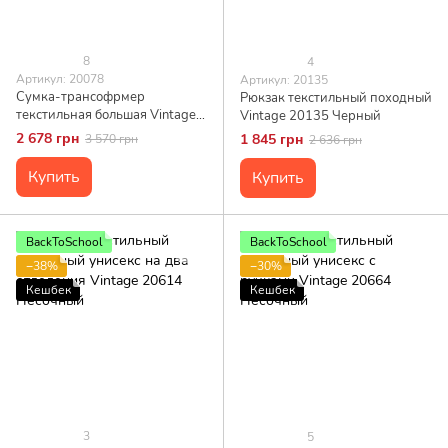
8
4
Артикул: 20078
Артикул: 20135
Сумка-трансофрмер
Рюкзак текстильный походный
текстильная большая Vintage
Vintage 20135 Черный
20078 Черная
2 678 грн
1 845 грн
3 570 грн
2 636 грн
Купить
Купить
BackToSchool
BackToSchool
−38%
−30%
Кешбек
Кешбек
3
5