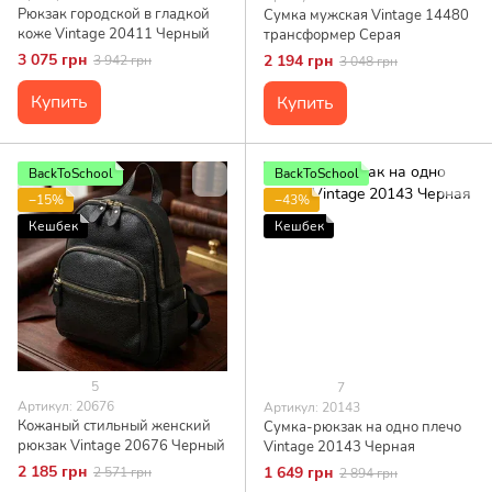
Рюкзак городской в гладкой
Сумка мужская Vintage 14480
коже Vintage 20411 Черный
трансформер Серая
3 075 грн
2 194 грн
3 942 грн
3 048 грн
Купить
Купить
BackToSchool
BackToSchool
−15%
−43%
Кешбек
Кешбек
5
7
Артикул: 20676
Артикул: 20143
Кожаный стильный женский
Сумка-рюкзак на одно плечо
рюкзак Vintage 20676 Черный
Vintage 20143 Черная
2 185 грн
1 649 грн
2 571 грн
2 894 грн