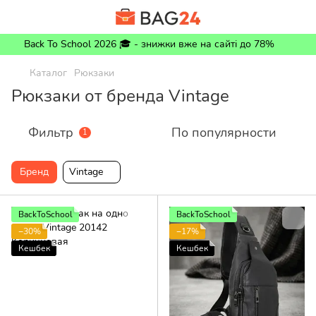
Back To School 2026 🎓 - знижки вже на сайті до 78%
Каталог
Рюкзаки
Рюкзаки от бренда Vintage
Фильтр
По популярности
1
Бренд
Vintage
BackToSchool
BackToSchool
−30%
−17%
Кешбек
Кешбек