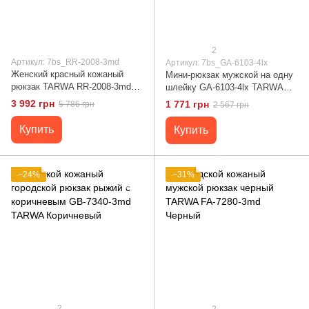
2
Артикул: 7bs_RR-2008-3md
Артикул: 7bs_GA-6103-4lx
Женский красный кожаный
Мини-рюкзак мужской на одну
рюкзак TARWA RR-2008-3md
шлейку GA-6103-4lx TARWA
среднего размера Red –
Черный
3 992 грн
1 771 грн
5 786 грн
2 567 грн
красный
Купить
Купить
−24%
−31%
2
2