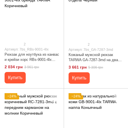
2
2
Артикул: 7bs_RBs-9001-4lx
Артикул: 7bs_GA-7287-3md
Рюкзак для ноутбука из канвас
Кожаный мужской рюкзак
и крейзи хорс RBs-9001-4lx
TARWA GA-7287-3md на два
бренда TARWA Коричневый
отдела Черный
2 034 грн
3 661 грн
3 961 грн
5 306 грн
Купить
Купить
−24%
−24%