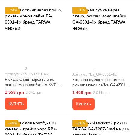
−24%
−31%
2
2
Артикул: 7bs_FA-6501-4lx
Артикул: 7bs_GA-6501-4lx
Рюкзак слинг через плечо,
Кожаная сумка через плечо,
рюкзак моношлейка FA-6501-
рюкзак моношлейка GA-6501-
4lx бренд TARWA Черный
4lx бренд TARWA Черный
1 558 грн
1 408 грн
2 041 грн
2 041 грн
Купить
Купить
−49%
−31%