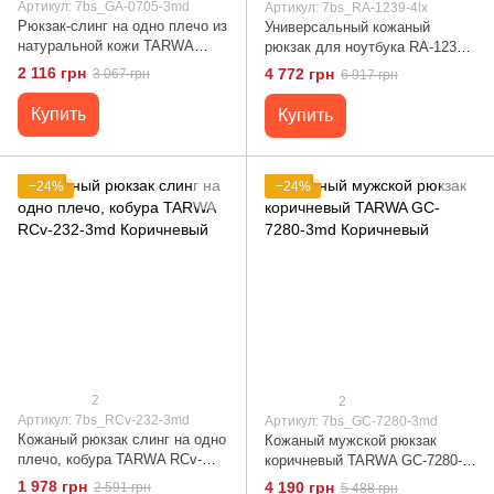
Артикул: 7bs_GA-0705-3md
Артикул: 7bs_RA-1239-4lx
Рюкзак-слинг на одно плечо из
Универсальный кожаный
натуральной кожи TARWA
рюкзак для ноутбука RA-1239-
Govard GA-0705-3md Черный
4lx TARWA Черный
2 116 грн
4 772 грн
3 067 грн
6 917 грн
Купить
Купить
−24%
−24%
2
2
Артикул: 7bs_RCv-232-3md
Артикул: 7bs_GC-7280-3md
Кожаный рюкзак слинг на одно
Кожаный мужской рюкзак
плечо, кобура TARWA RCv-
коричневый TARWA GC-7280-
232-3md Коричневый
3md Коричневый
1 978 грн
4 190 грн
2 591 грн
5 488 грн