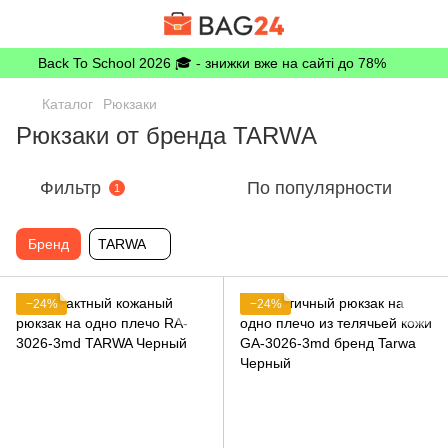
Back To School 2026 🎓 - знижки вже на сайті до 78%
Каталог
Рюкзаки
Рюкзаки от бренда TARWA
Фильтр
По популярности
1
Бренд
TARWA
−24%
−24%