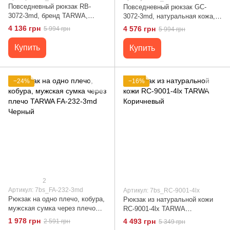
Повседневный рюкзак RB-
Повседневный рюкзак GC-
3072-3md, бренд TARWA,
3072-3md, натуральная кожа,
натуральная кожа Crazy Horse
бренд TARWA Коричневый
4 136 грн
4 576 грн
5 994 грн
5 994 грн
Коричневый
Купить
Купить
−24%
−16%
2
Артикул: 7bs_FA-232-3md
Артикул: 7bs_RC-9001-4lx
Рюкзак на одно плечо, кобура,
Рюкзак из натуральной кожи
мужская сумка через плечо
RC-9001-4lx TARWA
TARWA FA-232-3md Черный
Коричневый
1 978 грн
4 493 грн
2 591 грн
5 349 грн