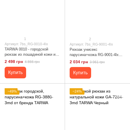
1
2
Артикул: 7bs_RG-0010-4lx
Артикул: 7bs_RG-9001-4lx
TARWA 0010 - городской
Рюкзак унисекс
рюкзак из лошадиной кожи и
парусина+кожа RG-9001-4lx
парусины Серый
бренда TARWA
2 498 грн
2 034 грн
4 866 грн
3 961 грн
Купить
Купить
−49%
−24%