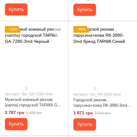
Купить
Купить
−31%
−49%
2
2
Артикул: 7bs_GA-7280-3md
Артикул: 7bs_RК-3880-3md
Мужской кожаный рюкзак
Городской рюкзак ,
(наппа) городской TARWA GA-
парусина+кожа RК-3880-3md
7280-3md Черный
бренд TARWA Синий
3 787 грн
1 871 грн
5 488 грн
3 644 грн
Купить
Купить