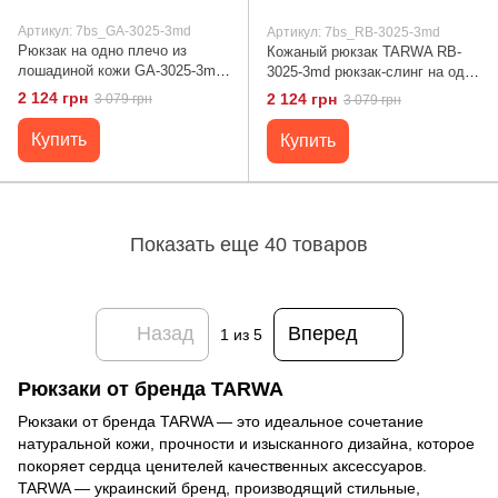
Артикул: 7bs_GA-3025-3md
Артикул: 7bs_RB-3025-3md
Рюкзак на одно плечо из
Кожаный рюкзак TARWA RB-
лошадиной кожи GA-3025-3md
3025-3md рюкзак-слинг на одно
бренд TARWA Черный
плечо Рыжий
2 124 грн
2 124 грн
3 079 грн
3 079 грн
Купить
Купить
Показать еще 40 товаров
Назад
Вперед
1
из 5
Рюкзаки от бренда TARWA
Рюкзаки от бренда TARWA — это идеальное сочетание
натуральной кожи, прочности и изысканного дизайна, которое
покоряет сердца ценителей качественных аксессуаров.
TARWA — украинский бренд, производящий стильные,