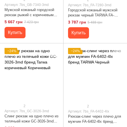
Артикул: 7bs_GB-7340-3md
Артикул: 7bs_FA-7280-3md
Мужской кожаный городской
Городской кожаный мужской
рюкзак рыжий с коричневым
рюкзак черный TARWA FA-
GB-7340-3md TARWA
7280-3md Черный
5 667 грн
3 787 грн
7 423 грн
5 488 грн
Коричневый
Купить
Купить
−24%
−24%
2
2
Артикул: 7bs_GC-3026-3md
Артикул: 7bs_FA-6402-4lx
Слинг рюкзак на одно плечо из
Рюкзак-слинг через плечо для
телячьей кожи GC-3026-3md
мужчин FA-6402-4lx бренд
бренд Tarwa коричневый
TARWA Черный