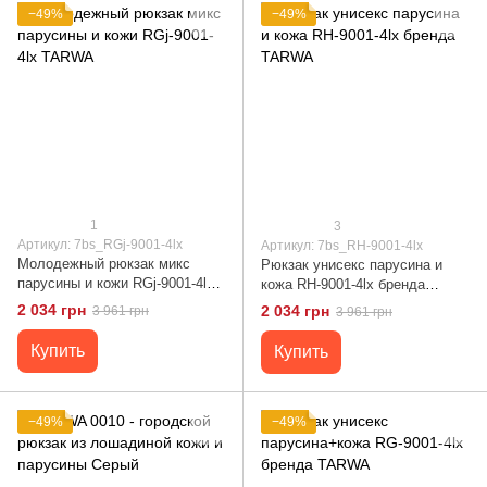
−49%
−49%
1
3
Артикул: 7bs_RGj-9001-4lx
Артикул: 7bs_RH-9001-4lx
Молодежный рюкзак микс
Рюкзак унисекс парусина и
парусины и кожи RGj-9001-4lx
кожа RH-9001-4lx бренда
TARWA
TARWA
2 034 грн
2 034 грн
3 961 грн
3 961 грн
Купить
Купить
−49%
−49%