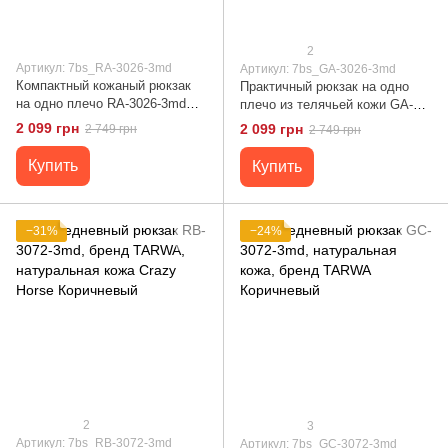
2
Артикул: 7bs_RA-3026-3md
Артикул: 7bs_GA-3026-3md
Компактный кожаный рюкзак
Практичный рюкзак на одно
на одно плечо RA-3026-3md
плечо из телячьей кожи GA-
TARWA Черный
3026-3md бренд Tarwa Черный
2 099 грн
2 099 грн
2 749 грн
2 749 грн
Купить
Купить
−31%
−24%
2
3
Артикул: 7bs_RB-3072-3md
Артикул: 7bs_GC-3072-3md