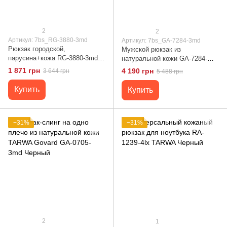
2
2
Артикул: 7bs_RG-3880-3md
Артикул: 7bs_GA-7284-3md
Рюкзак городской,
Мужской рюкзак из
парусина+кожа RG-3880-3md
натуральной кожи GA-7284-
от бренда TARWA
3md TARWA Черный
1 871 грн
4 190 грн
3 644 грн
5 488 грн
Купить
Купить
−31%
−31%
2
1