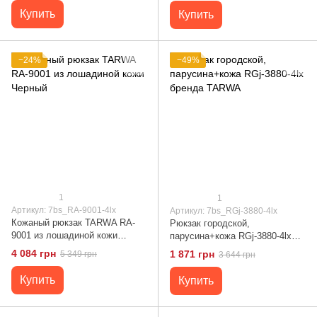
Купить
Купить
−24%
−49%
1
1
Артикул: 7bs_RA-9001-4lx
Артикул: 7bs_RGj-3880-4lx
Кожаный рюкзак TARWA RA-
Рюкзак городской,
9001 из лошадиной кожи
парусина+кожа RGj-3880-4lx
Черный
бренда TARWA
4 084 грн
1 871 грн
5 349 грн
3 644 грн
Купить
Купить