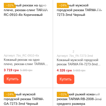
−31%
−24%
2
Артикул: 7bs_RC-0910-4lx
Артикул: 7bs_FA-7273-3md
Кожаный рюкзак на одно
Кожаный мужcкой городской
плечо, рюкзак-слинг TARWA
рюкзак TARWA FA-7273-3md
RC-0910-4lx Коричневый
Черный
3 719 грн
4 326 грн
5 389 грн
5 665 грн
Купить
Купить
−24%
−31%