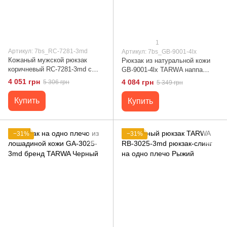
1
Артикул: 7bs_RC-7281-3md
Артикул: 7bs_GB-9001-4lx
Кожаный мужской рюкзак
Рюкзак из натуральной кожи
коричневый RC-7281-3md с
GB-9001-4lx TARWA наппа
передним карманом на молнии
Коньячный
4 051 грн
4 084 грн
5 306 грн
5 349 грн
Коричневый
Купить
Купить
−31%
−31%