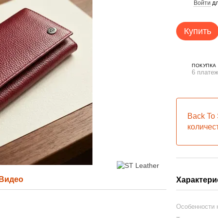
Войти
дл
%
Купить
ПОКУПКА
6 платеж
Back To 
количес
Видео
Характери
Особенности