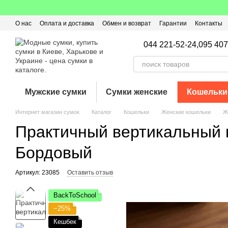
Перейти к основному контенту
О нас
Оплата и доставка
Обмен и возврат
Гарантии
Контакты
Пользовательское соглашение
Отзывы о магазине
Оферта
Кэ
044 221-52-24,
095 407
Мужские сумки
Сумки женские
Кошельки
Интернет магазин сумок
Каталог
Кошельки
Женские кошельки
Ж
Практичный вертикальный к
Бордовый
Артикул: 23085
Оставить отзыв
BackToSchool
−25%
Кешбек