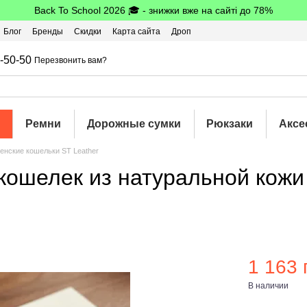
Back To School 2026 🎓 - знижки вже на сайті до 78%
Блог
Бренды
Скидки
Карта сайта
Дроп
шбэк
-50-50
Перезвонить вам?
Ремни
Дорожные сумки
Рюкзаки
Аксе
енские кошельки ST Leather
ошелек из натуральной кожи 
1 163 
В наличии