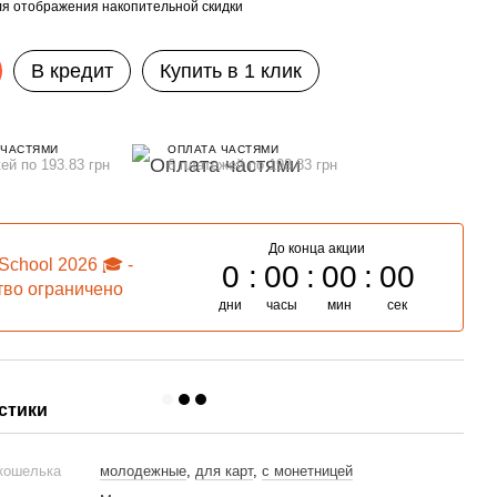
я отображения накопительной скидки
В кредит
Купить в 1 клик
 ЧАСТЯМИ
ОПЛАТА ЧАСТЯМИ
ей по 193.83 грн
6 платежей по 193.83 грн
До конца акции
School 2026 🎓 -
0
00
00
00
тво ограничено
дни
часы
мин
сек
стики
 кошелька
молодежные
,
для карт
,
с монетницей