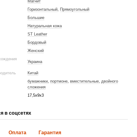
Магнит
Горизонтальный
,
Прямоугольный
Большие
Натуральная кожа
ST Leather
Бордовый
Женский
хождения
Украина
водитель
Китай
бумажники
,
портмоне
,
вместительные
,
двойного
сложения
17,5х9х3
я в соцсетях
Оплата
Гарантия