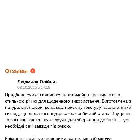
Отзывы
1
Людмила Олійник
03.10.2025 в 14:15
Придбана сумка виявилася надзвичайно практичною та
стильною річчю для щоденного використання. Виготовлена з
натуральної шкіри, вона має приємну текстуру та елегантний
вигляд, що додатково підкреслює особистий стиль. Внутрішні
та зовнішні кишені дуже зручні для зберігання дрібниць – усі
необхідні речі завжди під рукою.
Крім того, ремінь з шкіряними вставками забезпечує