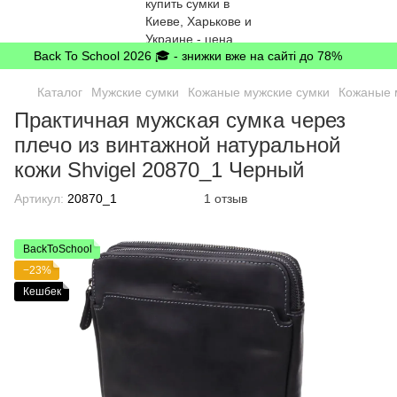
Back To School 2026 🎓 - знижки вже на сайті до 78%
Каталог
Мужские сумки
Кожаные мужские сумки
Кожаные 
Практичная мужская сумка через
плечо из винтажной натуральной
кожи Shvigel 20870_1 Черный
Артикул:
20870_1
1 отзыв
BackToSchool
−23%
Кешбек