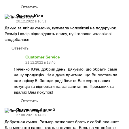
Ответить
Янченко Юля
20.12.2022 в 16:51
Дякую за якісну сумочку, купувала чоловікові на подарунок.
Розмір і колір відповідають опису, ну і головне чоловікові
сподобалася.
Ответить
Customer Service
21.12.2022 в 13:46
Янченко Юля, добрий день. Дякуємо, що обрали саме
нашу продукцію. Нам дуже приємно, що Ви поставили
нам оцінку 5. Завжди раді бачити Вас серед наших
покупців та відповісти на всі запитання. Приємних та
вдалих Вам покупок!
Ответить
Явтушенко Андрей
27.08.2021 в 14:32
Добротная сумка. Размер позволяет брать с собой планшет.
Для меня это важно, как для студента. Ведь на устройстве