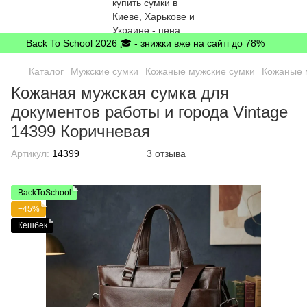
Back To School 2026 🎓 - знижки вже на сайті до 78%
Каталог
Мужские сумки
Кожаные мужские сумки
Кожаные м
Кожаная мужская сумка для
документов работы и города Vintage
14399 Коричневая
Артикул:
14399
3 отзыва
BackToSchool
−45%
Кешбек