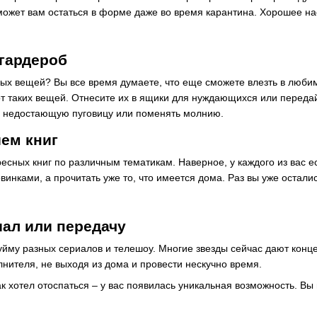
оможет вам остаться в форме даже во время карантина. Хорошее н
 гардероб
ых вещей? Вы все время думаете, что еще сможете влезть в люби
т таких вещей. Отнесите их в ящики для нуждающихся или передай
ь недостающую пуговицу или поменять молнию.
ем книг
есных книг по различным тематикам. Наверное, у каждого из вас е
овинками, а прочитать уже то, что имеется дома. Раз вы уже остали
ал или передачу
уйму разных сериалов и телешоу. Многие звезды сейчас дают конце
нителя, не выходя из дома и провести нескучно время.
ак хотел отоспаться – у вас появилась уникальная возможность. В