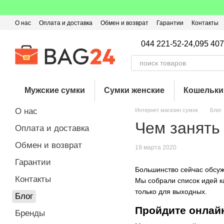
Перейти к основному контенту
О нас
Оплата и доставка
Обмен и возврат
Гарантии
Контакты
Пользовательское соглашение
Отзывы о магазине
Оферта
Кэ
044 221-52-24,
095 407
Мужские сумки
Сумки женские
Кошельки
О нас
Интернет магазин сумок
Блог
Чем занять
Оплата и доставка
Обмен и возврат
19 марта 2020
Гарантии
Большинство сейчас обсуж
Контакты
Мы собрали список идей ка
только для выходных.
Блог
Пройдите онлай
Бренды