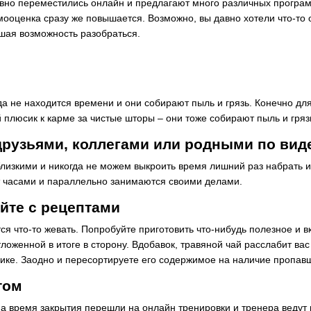
вно переместились онлайн и предлагают много различных программ
мооценка сразу же повышается. Возможно, вы давно хотели что-то о
шая возможность разобраться.
да не находится времени и они собирают пыль и грязь. Конечно для
 плюсик к карме за чистые шторы – они тоже собирают пыль и гряз
друзьями, коллегами или родными по вид
близкими и никогда не можем выкроить время лишний раз набрать и
т часами и параллельно занимаются своими делами.
йте с рецептами
я что-то жевать. Попробуйте приготовить что-нибудь полезное и вк
ложенной в итоге в сторону. Вдобавок, травяной чай расслабит ва
нике. Заодно и пересортируете его содержимое на наличие пропав
том
на время закрытия перешли на онлайн тренировки и тренера ведут