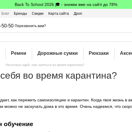
Back To School 2026 🎓 - знижки вже на сайті до 78%
Блог
Бренды
Скидки
Карта сайта
Дроп
шбэк
-50-50
Перезвонить вам?
Ремни
Дорожные сумки
Рюкзаки
Аксе
Несколько идей, чем заняться во время карантина?
 себя во время карантина?
дает, как пережить самоизоляцию и карантин. Когда твоя жизнь в 
к можно не заскучать дома в это время. Очень надеемся, что скоро
н обучение