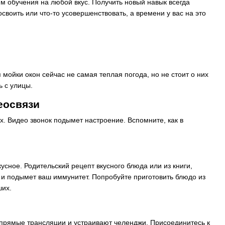
 обучения на любой вкус. Получить новый навык всегда
своить или что-то усовершенствовать, а времени у вас на это
 мойки окон сейчас не самая теплая погода, но не стоит о них
ь с улицы.
еосвязи
х. Видео звонок подымет настроение. Вспомните, как в
усное. Родительский рецепт вкусного блюда или из книги,
с и подымет ваш иммунитет. Попробуйте приготовить блюдо из
ших.
 прямые трансляции и устраивают челенджи. Присоединитесь к