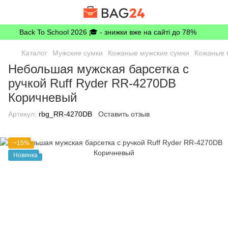
Back To School 2026 🎓 - знижки вже на сайті до 78%
Каталог
Мужские сумки
Кожаные мужские сумки
Кожаные м
Небольшая мужская барсетка с
ручкой Ruff Ryder RR-4270DB
Коричневый
Артикул:
rbg_RR-4270DB
Оставить отзыв
−15%
Новинка