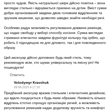
просто чудові. Якість натуральної шкіри дійсно помітна – вона
виглядає стильно і відчувається приємно на дотик. Вміст сумки
добре організований завдяки двом головним відділенням та
зручним кишеням, що дозволяє швидко знайти необхідні речі.
Особливо радує можливість регулювання довжини ремінців,
що надає свободу у виборі способу носіння. Сумка виглядає
стримано елегантно завдяки фурнітурі кольору під срібло, що
робить її підходящою як для ділового, так і для повсякденного
образу.
Цей аксесуар дійсно доповнює будь-який стиль, тому
рекомендую всім, хто шукає універсальну та якісну річ! Не
пошкодуєте!
Ответить
Volodymyr Kravchuk
09.08.2025 в 17:10
Придбаний аксесуар вразив стильним і елегантним дизайном,
що вдало поєднується з будь-яким образам. Наявність кількох
відділень істотно спрощує організацію речей, а можливість
регулювання ремешків надає додаткову зручність та комфорт