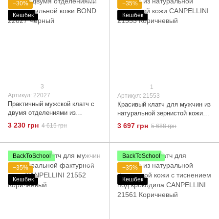
−30%
−35%
Кешбек
Кешбек
3
1
Артикул: 22027
Артикул: 21553
Практичный мужской клатч с
Красивый клатч для мужчин из
двумя отделениями из
натуральной зернистой кожи
натуральной кожи BOND 22027
CANPELLINI 21553 Коричневый
3 230 грн
3 697 грн
4 615 грн
5 688 грн
Черный
BackToSchool
BackToSchool
−35%
−35%
Кешбек
Кешбек