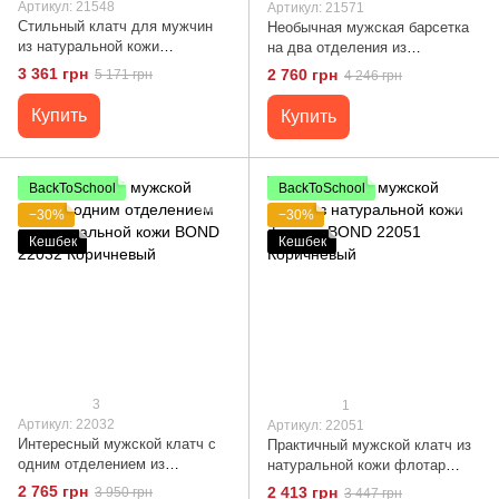
Артикул: 21548
Артикул: 21571
Стильный клатч для мужчин
Необычная мужская барсетка
из натуральной кожи
на два отделения из
CANPELLINI 21548
натуральной фактурной кожи с
3 361 грн
2 760 грн
5 171 грн
4 246 грн
Коричневый
тиснением под рептилию
CANPELLINI 21571 Черная
Купить
Купить
BackToSchool
BackToSchool
−30%
−30%
Кешбек
Кешбек
3
1
Артикул: 22032
Артикул: 22051
Интересный мужской клатч с
Практичный мужской клатч из
одним отделением из
натуральной кожи флотар
натуральной кожи BOND 22032
BOND 22051 Коричневый
2 765 грн
2 413 грн
3 950 грн
3 447 грн