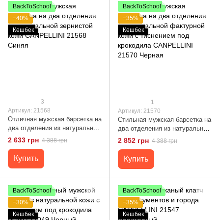
BackToSchool
BackToSchool
−40%
−35%
Кешбек
Кешбек
3
1
Артикул: 21568
Артикул: 21570
Отличная мужская барсетка на
Стильная мужская барсетка на
два отделения из натуральной
два отделения из натуральной
зернистой кожи CANPELLINI
фактурной кожи с тиснением
2 633 грн
2 852 грн
4 388 грн
4 388 грн
21568 Синяя
под крокодила CANPELLINI
21570 Черная
Купить
Купить
BackToSchool
BackToSchool
−30%
−35%
Кешбек
Кешбек