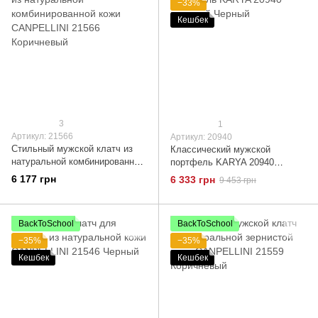
−33%
Кешбек
3
1
Артикул: 21566
Артикул: 20940
Стильный мужской клатч из
Классический мужской
натуральной комбинированной
портфель KARYA 20940
кожи CANPELLINI 21566
кожаный Черный
6 177 грн
6 333 грн
9 453 грн
Коричневый
BackToSchool
BackToSchool
−35%
−35%
Кешбек
Кешбек