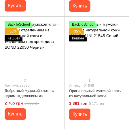
Коричневый
Купить
Купить
BackToSchool
BackToSchool
−30%
−35%
Кешбек
Кешбек
2
1
Артикул: 22030
Артикул: 21545
Добротный мужской клатч с
Оригинальный мужской клатч
одним отделением из
из натуральной кожи
натуральной кожи с тиснением
CANPELLINI 21545 Синий
2 765 грн
3 361 грн
3 950 грн
5 171 грн
под крокодила BOND 22030
Черный
Купить
Купить