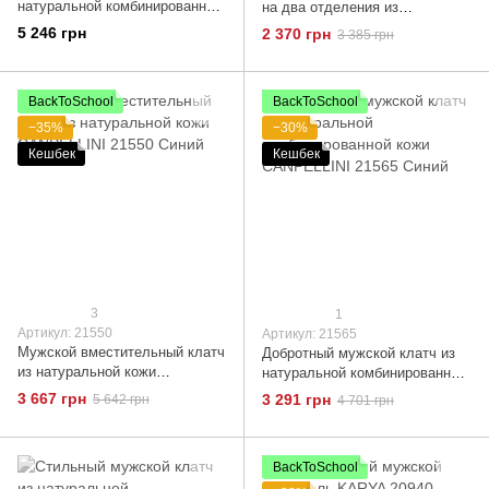
натуральной комбинированной
на два отделения из
кожи CANPELLINI 21564
натуральной кожи с тиснением
5 246 грн
2 370 грн
3 385 грн
Черный
под крокодила BOND 22046
Коричневый
BackToSchool
BackToSchool
−35%
−30%
Кешбек
Кешбек
3
1
Артикул: 21550
Артикул: 21565
Мужской вместительный клатч
Добротный мужской клатч из
из натуральной кожи
натуральной комбинированной
CANPELLINI 21550 Синий
кожи CANPELLINI 21565 Синий
3 667 грн
3 291 грн
5 642 грн
4 701 грн
BackToSchool