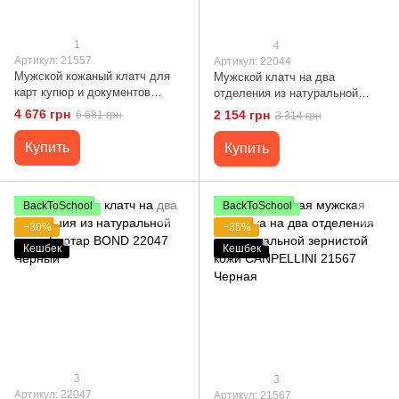
1
4
Артикул: 21557
Артикул: 22044
Мужской кожаный клатч для
Мужской клатч на два
карт купюр и документов
отделения из натуральной
CANPELLINI 21557 Черный
кожи с тиснением под
4 676 грн
2 154 грн
6 681 грн
3 314 грн
крокодила BOND 22044
Черный
Купить
Купить
BackToSchool
BackToSchool
−30%
−35%
Кешбек
Кешбек
3
3
Артикул: 22047
Артикул: 21567