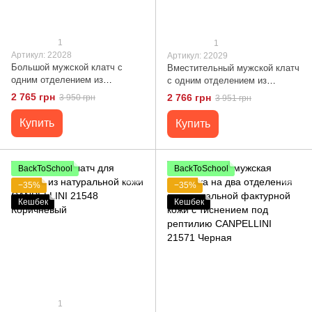
1
1
Артикул: 22028
Артикул: 22029
Большой мужской клатч с
Вместительный мужской клатч
одним отделением из
с одним отделением из
натуральной кожи с тиснением
натуральной кожи BOND 22029
2 765 грн
2 766 грн
3 950 грн
3 951 грн
под крокодила BOND 22028
Черный
Коричневый
Купить
Купить
BackToSchool
BackToSchool
−35%
−35%
Кешбек
Кешбек
1