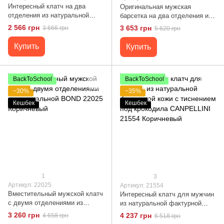
Интересный клатч на два
Оригинальная мужская
отделения из натуральной
барсетка на два отделения из
кожи флотар BOND 22047
натуральной зернистой кожи
2 566 грн
3 653 грн
3 666 грн
5 620 грн
Черный
CANPELLINI 21567 Черная
Купить
Купить
BackToSchool
BackToSchool
−30%
−35%
Кешбек
Кешбек
1
3
Артикул: 22025
Артикул: 21554
Вместительный мужской клатч
Интересный клатч для мужчин
с двумя отделениями из
из натуральной фактурной
натуральной BOND 22025
кожи с тиснением под
3 260 грн
4 237 грн
4 658 грн
6 518 грн
Коричневый
крокодила CANPELLINI 21554