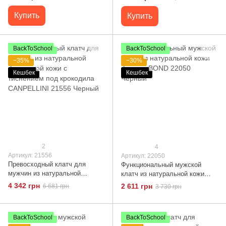
Коричневый
Купить
Купить
BackToSchool
BackToSchool
−35%
−30%
Кешбек
Кешбек
2
4
Артикул: 21556
Артикул: 22050
Превосходный клатч для
Функциональный мужской
мужчин из натуральной
клатч из натуральной кожи
фактурной кожи с тиснением
флотар BOND 22050 Черный
4 342 грн
2 611 грн
6 681 грн
3 730 грн
под крокодила CANPELLINI
21556 Черный
BackToSchool
BackToSchool