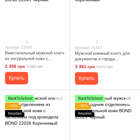
3
3
Артикул: 22049
Артикул: 21547
Вместительный мужской клатч
Мужской кожаный клатч для
из натуральной кожи с
документов и города
тиснением под крокодила
CANPELLINI 21547 Коричневый
2 356 грн
3 361 грн
3 365 грн
5 171 грн
BOND 22049 Черный
Купить
Купить
BackToSchool
BackToSchool
−30%
−30%
Кешбек
Кешбек