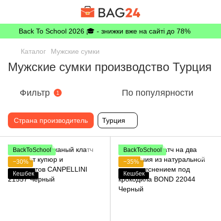
Back To School 2026 🎓 - знижки вже на сайті до 78%
Каталог
Мужские сумки
Мужские сумки производство Турция
Фильтр
По популярности
1
Страна производитель
Турция
BackToSchool
BackToSchool
−30%
−35%
Кешбек
Кешбек