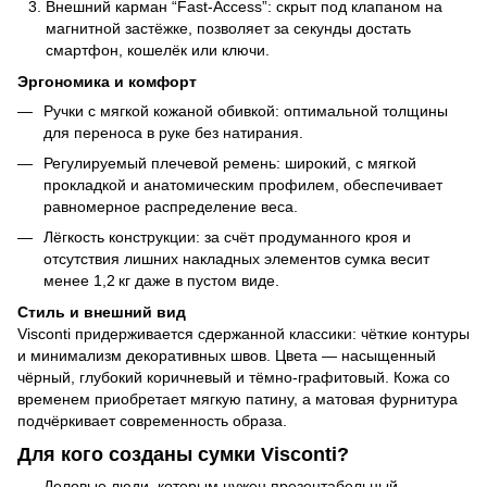
Внешний карман “Fast‑Access”: скрыт под клапаном на
магнитной застёжке, позволяет за секунды достать
смартфон, кошелёк или ключи.
Эргономика и комфорт
Ручки с мягкой кожаной обивкой: оптимальной толщины
для переноса в руке без натирания.
Регулируемый плечевой ремень: широкий, с мягкой
прокладкой и анатомическим профилем, обеспечивает
равномерное распределение веса.
Лёгкость конструкции: за счёт продуманного кроя и
отсутствия лишних накладных элементов сумка весит
менее 1,2 кг даже в пустом виде.
Стиль и внешний вид
Visconti придерживается сдержанной классики: чёткие контуры
и минимализм декоративных швов. Цвета — насыщенный
чёрный, глубокий коричневый и тёмно‑графитовый. Кожа со
временем приобретает мягкую патину, а матовая фурнитура
подчёркивает современность образа.
Для кого созданы сумки Visconti?
Деловые люди, которым нужен презентабельный