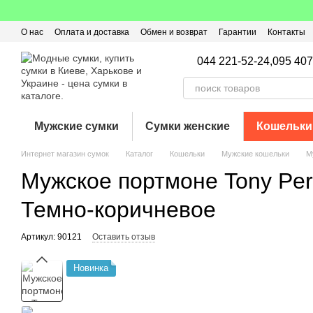
Перейти к основному контенту
О нас
Оплата и доставка
Обмен и возврат
Гарантии
Контакты
Пользовательское соглашение
Отзывы о магазине
Оферта
Кэ
044 221-52-24,
095 407
Мужские сумки
Сумки женские
Кошельки
Интернет магазин сумок
Каталог
Кошельки
Мужские кошельки
М
Мужское портмоне Tony Pero
Темно-коричневое
Артикул: 90121
Оставить отзыв
Новинка