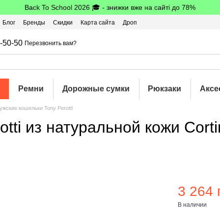
Back To School 2026 🎓 - знижки вже на сайті до 78%
Блог
Бренды
Скидки
Карта сайта
Дроп
шбэк
-50-50
Перезвонить вам?
Ремни
Дорожные сумки
Рюкзаки
Аксе
ужские кошельки Tony Perotti
tti из натуральной кожи Cort
3 264 
В наличии