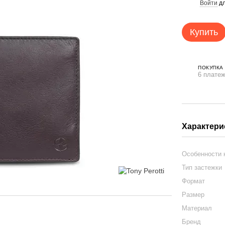
Войти
дл
%
Купить
ПОКУПКА
6 платеж
Характери
Особенности
Тип застежки
Формат
Размер
Материал
Бренд