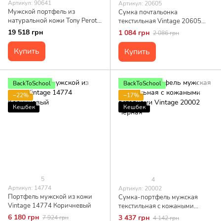
Артикул: 90641
Артикул: 20605
Мужской портфель из
Сумка почтальонка
натуральной кожи Tony Perotti
текстильная Vintage 20605
Italico 7044-40 nero (90641)
Серая
19 518 грн
1 084 грн
2 086 грн
Черный
Купить
Купить
BackToSchool
BackToSchool
−22%
−17%
Кешбек
Кешбек
5
4
Артикул: 14774
Артикул: 20002
Портфель мужской из кожи
Сумка-портфель мужская
Vintage 14774 Коричневый
текстильная с кожаными
вставками Vintage 20002
6 180 грн
3 437 грн
7 924 грн
4 142 грн