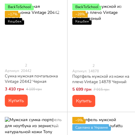
BackToSchool
BackToSchool
−17%
−28%
Кешбек
Кешбек
2
2
Артикул: 20442
Артикул: 14878
Сумка мужская почтальонка
Портфель мужской из кожи на
Vintage 20442 Черная
плечо Vintage 14878 Черный
3 410 грн
5 699 грн
4 109 грн
7 915 грн
Купить
Купить
−9%
Сделано в Украине