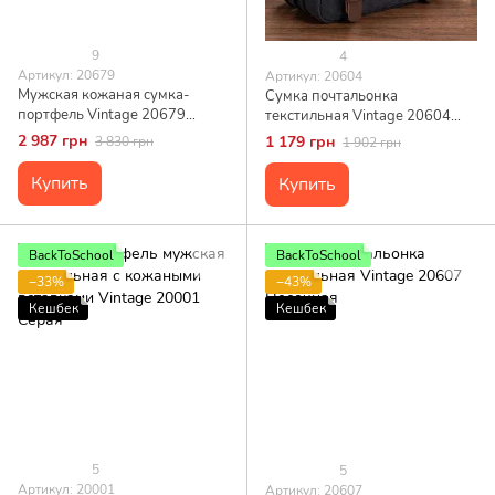
9
4
Артикул: 20679
Артикул: 20604
Мужская кожаная сумка-
Сумка почтальонка
портфель Vintage 20679
текстильная Vintage 20604
Коричневый
Черная
2 987 грн
1 179 грн
3 830 грн
1 902 грн
Купить
Купить
BackToSchool
BackToSchool
−33%
−43%
Кешбек
Кешбек
5
5
Артикул: 20001
Артикул: 20607