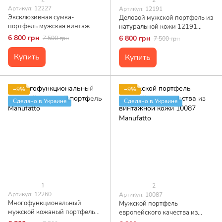
Артикул: 12227
Артикул: 12191
Эксклюзивная сумка-
Деловой мужской портфель из
портфель мужская винтаж
натуральной кожи 12191
12227 Manufatto
Manufatto
6 800 грн
6 800 грн
7 500 грн
7 500 грн
Купить
Купить
−9%
−9%
Сделано в Украине
Сделано в Украине
1
2
Артикул: 12260
Артикул: 10087
Многофункциональный
Мужской портфель
мужской кожаный портфель
европейского качества из
Manufatto
винтажной кожи 10087