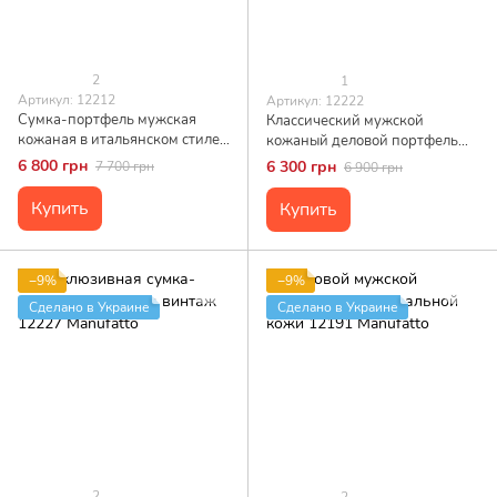
2
1
Артикул: 12212
Артикул: 12222
Сумка-портфель мужская
Классический мужской
кожаная в итальянском стиле
кожаный деловой портфель
Manufatto
12222 Manufatto
6 800 грн
6 300 грн
7 700 грн
6 900 грн
Купить
Купить
−9%
−9%
Сделано в Украине
Сделано в Украине
2
2