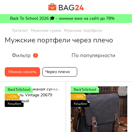
Back To School 2026 🎓 - знижки вже на сайті до 78%
Каталог
Мужские сумки
Мужские портфели
Мужские портфели через плечо
Фильтр
По популярности
1
Можно носить
Через плечо
BackToSchool
BackToSchool
−22%
−38%
Кешбек
Кешбек