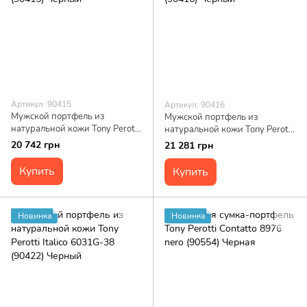
Артикул: 90415
Артикул: 90416
Мужской портфель из
Мужской портфель из
натуральной кожи Tony Perotti
натуральной кожи Tony Perotti
Italico 9225G-38 (90415)
Italico 9276G-35 (90416)
20 742 грн
21 281 грн
Черный
Черный
Купить
Купить
Новинка
Новинка