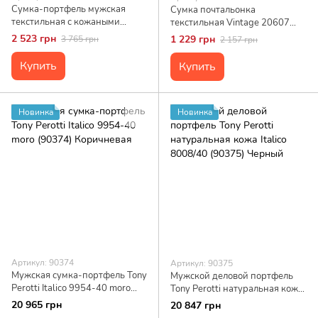
Сумка-портфель мужская
Сумка почтальонка
текстильная с кожаными
текстильная Vintage 20607
вставками Vintage 20001
Песочная
2 523 грн
1 229 грн
3 765 грн
2 157 грн
Cерая
Купить
Купить
Новинка
Новинка
Артикул: 90374
Артикул: 90375
Мужская сумка-портфель Tony
Мужской деловой портфель
Perotti Italico 9954-40 moro
Tony Perotti натуральная кожа
(90374) Коричневая
Italico 8008/40 (90375)
20 965 грн
20 847 грн
Черный