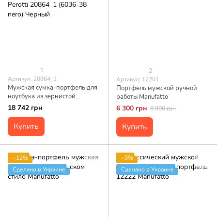
1
2
Артикул: 20864_1
Артикул: 12201
Мужская сумка-портфель для
Портфель мужской ручной
ноутбука из зернистой
работы Manufatto
натуральной кожи Tony Perotti
18 742 грн
6 300 грн
6 900 грн
20864_1 (6036-38 nero)
Черный
Купить
Купить
−12%
−9%
Сделано в Украине
Сделано в Украине