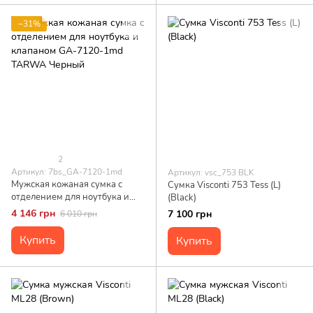
−31%
2
Артикул: 7bs_GA-7120-1md
Артикул: vsc_753 BLK
Мужская кожаная сумка с
Сумка Visconti 753 Tess (L)
отделением для ноутбука и
(Black)
клапаном GA-7120-1md
4 146 грн
7 100 грн
6 010 грн
TARWA Черный
Купить
Купить