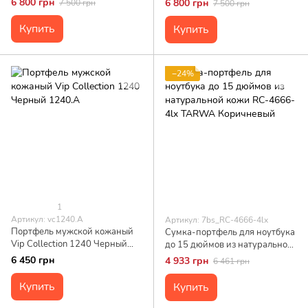
6 800 грн
6 800 грн
7 500 грн
7 500 грн
Manufatto
Купить
Купить
−24%
1
Артикул: vc1240.A
Артикул: 7bs_RC-4666-4lx
Портфель мужской кожаный
Сумка-портфель для ноутбука
Vip Collection 1240 Черный
до 15 дюймов из натуральной
1240.A
кожи RC-4666-4lx TARWA
6 450 грн
4 933 грн
6 461 грн
Коричневый
Купить
Купить