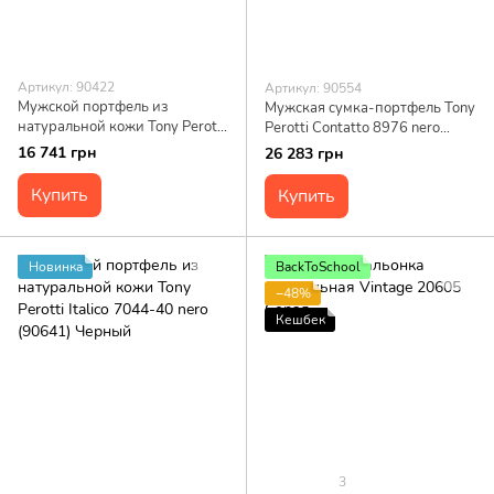
Артикул: 90422
Артикул: 90554
Мужской портфель из
Мужская сумка-портфель Tony
натуральной кожи Tony Perotti
Perotti Contatto 8976 nero
Italico 6031G-38 (90422)
(90554) Черная
16 741 грн
26 283 грн
Черный
Купить
Купить
Новинка
BackToSchool
−48%
Кешбек
3