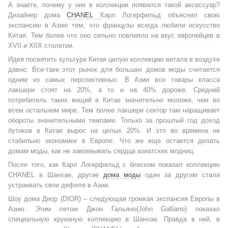
А знаете, почему у них в коллекции появился такой аксессуар?
Дизайнер дома
CHANEL
Карл Логерфельд объяснил свою
экспансию в Азию тем, что французы всегда любили искусство
Китая. Тем более что оно сильно повлияло на вкус европейцев в
XVII и XIIX столетии.
Идея посвятить культуре Китая целую коллекцию витала в воздухе
давно. Все-таки этот рынок для больших домов моды считается
одним из самых перспективных. В Азии все товары класса
лакшери стоят на 20%, а то и на 40% дороже. Средний
потребитель таких вещей в Китае значительно моложе, чем во
всем остальном мире. Тем более лакшери сектор там наращивает
обороты значительными темпами. Только за прошлый год доход
бутиков в Китае вырос на целых 20%. И это во времена не
стабильно экономики в Европе. Что же еще остается делать
домам моды, как не завоевывать сердца азиатских модниц.
После того, как Карл Логерфельд с блеском показал коллекцию
CHANEL в Шанхае, другие
дома моды
один за другим стали
устраивать свои дефиле в Азии.
Шоу дома Диор (DIOR) – следующая громкая экспансия Европы в
Азию. Этим летом Джон Гальяно(John Galliano) показал
специальную круизную коллекцию в Шанхае. Правда в ней, в