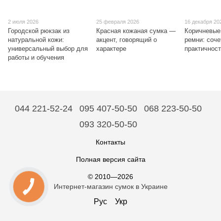
2 июля 2026
25 февраля 2026
16 декабря 20
Городской рюкзак из
Красная кожаная сумка —
Коричневые
натуральной кожи:
акцент, говорящий о
ремни: соче
универсальный выбор для
характере
практичнос
работы и обучения
044 221-52-24
095 407-50-50
068 223-50-50
093 320-50-50
Контакты
Полная версия сайта
© 2010—2026
Интернет-магазин сумок в Украине
Рус
Укр