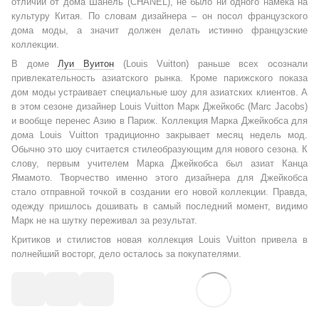
отличии от дома Шанель (CHANEL), не было ни одного намека на
культуру Китая. По словам дизайнера – он посол французского
дома моды, а значит должен делать истинно французские
коллекции.
В доме
Луи Вуитон
(Louis Vuitton) раньше всех осознали
привлекательность азиатского рынка. Кроме парижского показа
дом моды устраивает специальные шоу для азиатских клиентов. А
в этом сезоне дизайнер Louis Vuitton Марк Джейкобс (Marc Jacobs)
и вообще перенес Азию в Париж. Коллекция Марка Джейкобса для
дома Louis Vuitton традиционно закрывает месяц недель мод.
Обычно это шоу считается стилеобразующим для нового сезона. К
слову, первым учителем Марка Джейкобса был азиат Канца
Ямамото. Творчество именно этого дизайнера для Джейкобса
стало отправной точкой в создании его новой коллекции. Правда,
одежду пришлось дошивать в самый последний момент, видимо
Марк не на шутку переживал за результат.
Критиков и стилистов новая коллекция Louis Vuitton привела в
полнейший восторг, дело осталось за покупателями.