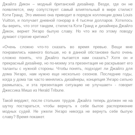
Джайлз Дикон – модный британский дизайнер. Везде, где он не
появляется, ему сопутствует самый влиятельный в мире стилист
Кэти Гранд. Это именно она приводит в порядок коллекции дома Louis
Vuitton, и получает дневной гонорар в 4 тысячи долларов. Хотелось
бы верить, что этот тандем, стилиста Кэти Гранд и дизайнера Джайлз
Дикон, вернет Унгаро былую славу. Но что же по этому поводу
думают строгие критики?
«Очень сложно что-то сказать во время превью. Вещи мне
понравились намного больше, но в данной обстановке было очень
сложно понять, что Джайлз пытается нам сказать? Хотя он и
прекрасный дизайнер, но по-моему эта презентация не раскрывает его
таланты с нужной стороны. Чтобы понять, подходит ли Джайлз для
дома Унгаро, нам нужно еще несколько сезонов. Последние годы,
когда у дома так часто менялись дизайнеры, концепция Унгаро сильно
размылась, и эта презентация ситуацию не улучшает» - говорит
Джессика Мишо из Herald Tribune.
Такой вердикт, после стольких трудов. Джайлз теперь должен не на
шутку постараться, чтобы вернуть к себе былое распоряжение
модных судей. Не ужели Унгаро никогда не вернуть себе былую
славу? Время покажет.