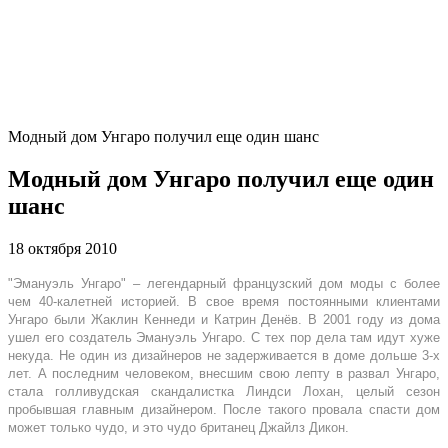
Модный дом Унгаро получил еще один шанс
Модный дом Унгаро получил еще один
шанс
18 октября 2010
"Эмануэль Унгаро" – легендарный французский дом моды с более
чем 40-калетней историей. В свое время постоянными клиентами
Унгаро были Жаклин Кеннеди и Катрин Денёв. В 2001 году из дома
ушел его создатель Эмануэль Унгаро. С тех пор дела там идут хуже
некуда. Не один из дизайнеров не задерживается в доме дольше 3-х
лет. А последним человеком, внесшим свою лепту в развал Унгаро,
стала голливудская скандалистка Линдси Лохан, целый сезон
пробывшая главным дизайнером. После такого провала спасти дом
может только чудо, и это чудо британец Джайлз Дикон.