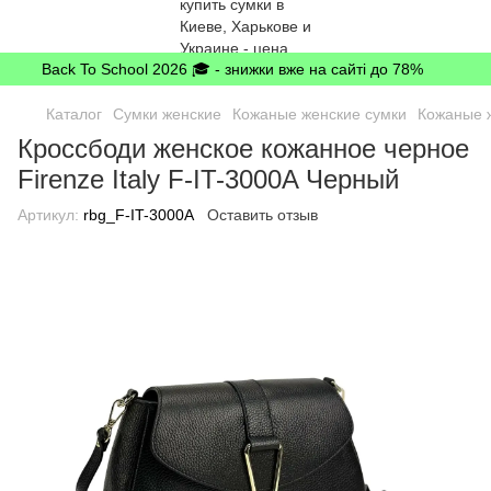
Back To School 2026 🎓 - знижки вже на сайті до 78%
Каталог
Сумки женские
Кожаные женские сумки
Кожаные ж
Кроссбоди женское кожанное черное
Firenze Italy F-IT-3000A Черный
Артикул:
rbg_F-IT-3000A
Оставить отзыв