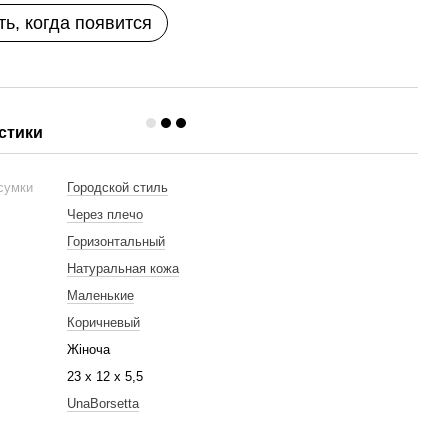
ь, когда появится
стики
 сумки
Городской стиль
ь
Через плечо
Горизонтальный
Натуральная кожа
Маленькие
Коричневый
Жіноча
23 x 12 x 5,5
UnaBorsetta