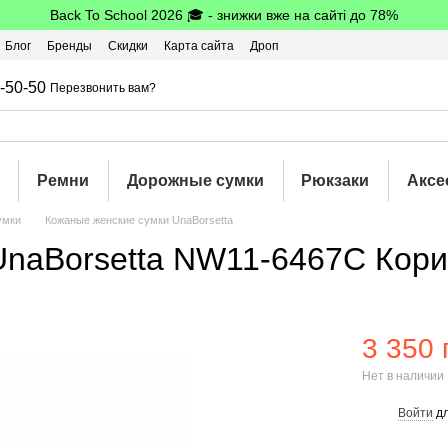
Back To School 2026 🎓 - знижки вже на сайті до 78%
Блог
Бренды
Скидки
Карта сайта
Дроп
шбэк
-50-50
Перезвонить вам?
Ремни
Дорожные сумки
Рюкзаки
Аксе
умки
Кожаные женские сумки UnaBorsetta
UnaBorsetta NW11-6467C Кор
3 350 
Нет в наличии
Войти
дл
%