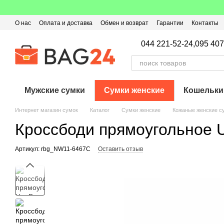
Перейти к основному контенту
О нас
Оплата и доставка
Обмен и возврат
Гарантии
Контакты
Пользовательское соглашение
Отзывы о магазине
Оферта
Кэ
044 221-52-24,
095 407
Мужские сумки
Сумки женские
Кошельки
Интернет магазин сумок
Каталог
Сумки женские
Кожаные женские с
Кроссбоди прямоугольное 
Артикул: rbg_NW11-6467C
Оставить отзыв