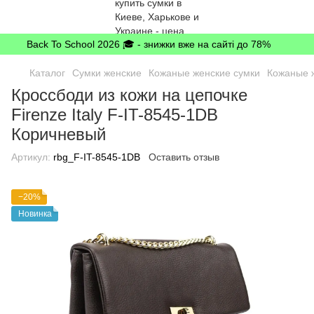
Back To School 2026 🎓 - знижки вже на сайті до 78%
Каталог
Сумки женские
Кожаные женские сумки
Кожаные ж
Кроссбоди из кожи на цепочке
Firenze Italy F-IT-8545-1DB
Коричневый
Артикул:
rbg_F-IT-8545-1DB
Оставить отзыв
−20%
Новинка