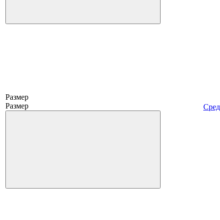
Размер
Размер
Сред