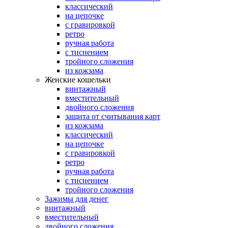
классический
на цепочке
с гравировкой
ретро
ручная работа
с тиснением
тройного сложения
из кожзама
Женские кошельки
винтажный
вместительный
двойного сложения
защита от считывания карт
из кожзама
классический
на цепочке
с гравировкой
ретро
ручная работа
с тиснением
тройного сложения
Зажимы для денег
винтажный
вместительный
двойного сложения