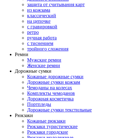
защита от считывания карт
из кожзама
классический
на цепочке
с гравировкой
ретро
ручная работа
с тиснением
тройного сложения
Ремни
Мужские ремни
Женские ремни
Дорожные сумки
Кожаные дорожные сумки
Дорожные сумки кожзам
Чемоданы на колесах
Комплекты чемоданов
Дорожная косметичка
Портпледы
Дорожные сумки текстильные
Рюкзаки
Кожаные рюкзаки
Рюкзаки туристические
Рюкзаки городские
Рюкзаки молодежные