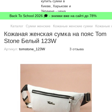
Back To School 2026 🎓 - знижки вже на сайті до 78%
Каталог
Сумки женские
Кожаные женские сумки
Кожаные 
Кожаная женская сумка на пояс Tom
Stone Белый 123W
Артикул:
tomstone_123W
3 отзыва