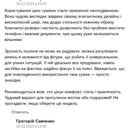
16.12.2025 в 21:02
Користування цією сумкою стало приємною несподіванкою.
Вона чудово виглядає завдяки своєму елегантному дизайну і
високоякісній шкірі, яка додає стильності кожному образу.
Компактні розміри і місткість дозволяють без проблем вмістити
телефон і важливі документи, при цьому руки залишаються
вільними.
Зручність носіння не може не радувати: можна регулювати
ремінь в залежності від фігури, що робить її універсальною
для різних ситуацій. У ній ідеально все продумано, навіть
застібка на фастекс надійно фіксує її на поясі. Вважається, що
для повсякденного використання така сумка — просто
знахідка.
Рекомендується всім, хто цінує комфорт, стиль і практичність.
Чудовий варіант для прогулянок містом або подорожей! Не
прогадаєте, якщо оберете цю модель.
Ответить
Григорій Савченко
02.03.2025 в 14:50