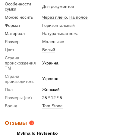
Особенности
Для документов
сумки
Можно носить
Через плечо
,
На поясе
Формат
Горизонтальный
Материал
Натуральная кожа
Размер
Маленькие
Цвет
Белый
Страна
происхождения
Украина
ТМ
Страна
Украина
производитель
Пол
Женский
Размеры (см)
25 * 12 * 5
Бренд
Tom Stone
Отзывы
3
Mykhailo Hrytsenko