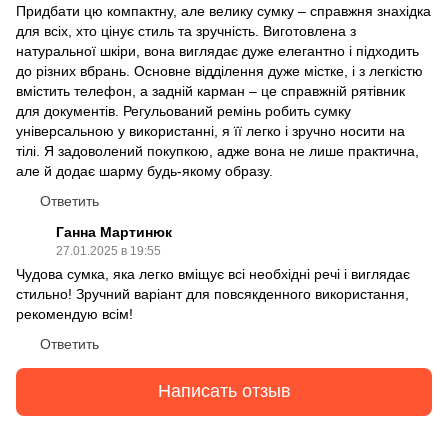
Придбати цю компактну, але велику сумку – справжня знахідка
для всіх, хто цінує стиль та зручність. Виготовлена з
натуральної шкіри, вона виглядає дуже елегантно і підходить
до різних вбрань. Основне відділення дуже містке, і з легкістю
вмістить телефон, а задній карман – це справжній рятівник
для документів. Регульований ремінь робить сумку
універсальною у використанні, я її легко і зручно носити на
тілі. Я задоволений покупкою, адже вона не лише практична,
але й додає шарму будь-якому образу.
Ответить
Ганна Мартинюк
27.01.2025 в 19:55
Чудова сумка, яка легко вміщує всі необхідні речі і виглядає
стильно! Зручний варіант для повсякденного використання,
рекомендую всім!
Ответить
Написать отзыв