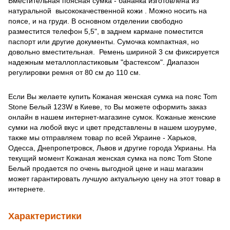
Вместительная поясная сумка - бананка изготовлена из
натуральной высококачественной кожи . Можно носить на
поясе, и на груди. В основном отделении свободно
разместится телефон 5,5", в заднем кармане поместится
паспорт или другие документы. Сумочка компактная, но
довольно вместительная. Ремень шириной 3 см фиксируется
надежным металлопластиковым "фастексом". Диапазон
регулировки ремня от 80 см до 110 см.
Если Вы желаете купить Кожаная женская сумка на пояс Tom
Stone Белый 123W в Киеве, то Вы можете оформить заказ
онлайн в нашем интернет-магазине сумок. Кожаные женские
сумки на любой вкус и цвет представлены в нашем шоуруме,
также мы отправляем товар по всей Украине - Харьков,
Одесса, Днепропетровск, Львов и другие города Укрианы. На
текущий момент Кожаная женская сумка на пояс Tom Stone
Белый продается по очень выгодной цене и наш магазин
может гарантировать лучшую актуальную цену на этот товар в
интернете.
Характеристики