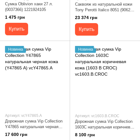
Сумка Oblivion хаки 27 л.
Саквояж из натуральной кожи
(0037366) 1221924105
Tony Perotti Italico 8051 (90625)
Коньячный
1 475 грн
23 374 грн
Купить
Купить
Новинка
Новинка
Артикул: vcY47865.А
Артикул: vc1603.B.CROC
Дорожная сумка Vip Collection
Дорожная сумка Vip Collection
Y47865 натуральная черная
1603C натуральная коричневая
кожа (Y47865 А) vcY47865.А
кожа (1603 B CROC)
17 600 грн
8 100 грн
vc1603.B.CROC