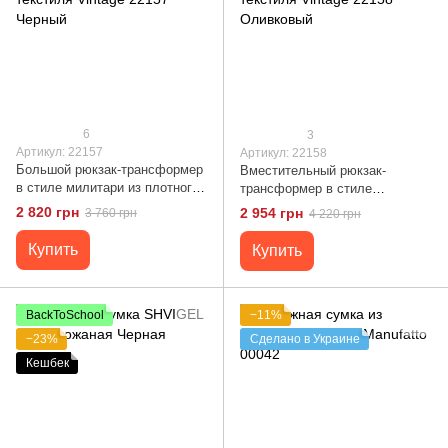
6
3
Артикул: 22157
Артикул: 22158
Большой рюкзак-трансформер
Вместительный рюкзак-
в стиле милитари из плотного
трансформер в стиле
текстиля Vintage 22157 Черный
милитари из плотного текстиля
2 820 грн
2 954 грн
3 760 грн
4 220 грн
Vintage 22158 Оливковый
Купить
Купить
BackToSchool
−11%
−23%
Сделано в Украине
Кешбек