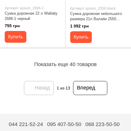
Артикул: spsum_2686-1
Артикул: spsum_2550 black
Сумка дорожная 22 л Wallaby
Сумка дорожная небольшого
2686-1 черный
размера 21л Валаби 2550
черная
755 грн
1 092 грн
Купить
Купить
Показать еще 40 товаров
Назад
Вперед
1
из 13
044 221-52-24
095 407-50-50
068 223-50-50