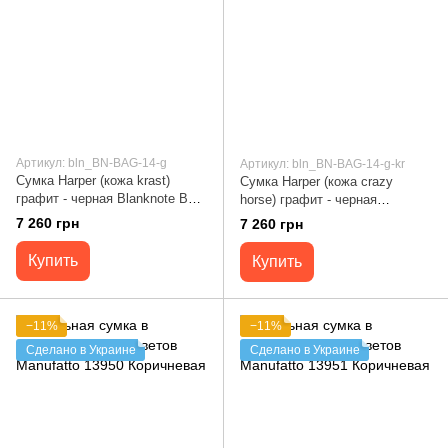
Артикул: bln_BN-BAG-14-g
Артикул: bln_BN-BAG-14-g-kr
Сумка Harper (кожа krast)
Сумка Harper (кожа crazy
графит - черная Blanknote BN-
horse) графит - черная
BAG-14-g
Blanknote BN-BAG-14-g-kr
7 260 грн
7 260 грн
Купить
Купить
−11%
−11%
Сделано в Украине
Сделано в Украине