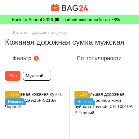
Back To School 2026 🎓 - знижки вже на сайті до 78%
Каталог
Дорожные сумки
Кожаная дорожная сумка мужская
Фильтр
По популярности
1
Пол
Мужской
−17%
−13%
Новинка
Новинка