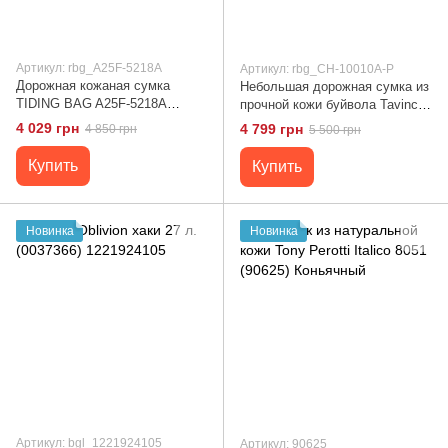
Артикул: rbg_A25F-5218A
Артикул: rbg_CH-10010A-P
Дорожная кожаная сумка
Небольшая дорожная сумка из
TIDING BAG A25F-5218A
прочной кожи буйвола Tavinchi
Черный
CH-10010A-P Черный
4 029 грн
4 799 грн
4 850 грн
5 500 грн
Купить
Купить
Новинка
Новинка
Артикул: bgl_1221924105
Артикул: 90625