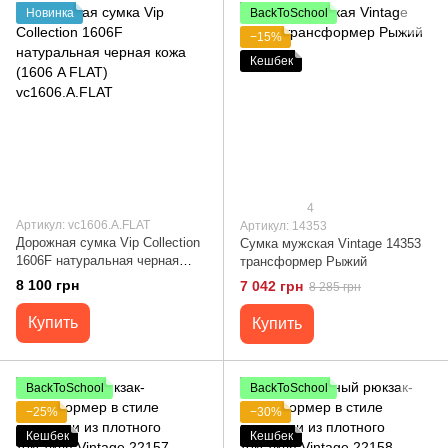
Новинка
BackToSchool
−15%
Кешбек
4
Артикул: vc1606.A.FLAT
Артикул: 14353
Дорожная сумка Vip Collection
Сумка мужская Vintage 14353
1606F натуральная черная
трансформер Рыжий
кожа (1606 A FLAT)
8 100 грн
7 042 грн
8 285 грн
vc1606.A.FLAT
Купить
Купить
BackToSchool
BackToSchool
−25%
−30%
Кешбек
Кешбек