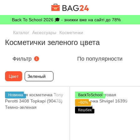
Back To School 2026 🎓 - знижки вже на сайті до 78%
Каталог
Аксессуары
Косметички
Косметички зеленого цвета
Фильтр
По популярности
1
Цвет
Зеленый
Новинка
BackToSchool
−60%
Кешбек