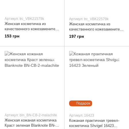
Артикул: trc_VBK21579k
Артикул: trc_VBK22579k
Женская косметичка из
Женская косметичка из
качественного кожезаменителя
качественного кожезаменителя
VALENTA (ВАЛЕНТА)
VALENTA (ВАЛЕНТА)
153 грн
197 грн
VBK21579k Зеленый
VBK22579k Зеленый
Подарок
Артикул: bln_BN-CB-2-malachite
Артикул: 16423
Женская кожаная косметичка
Кожаная практичная тревел-
Краст зеленая Blanknote BN-
косметичка Shvigel 16423