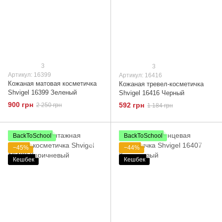
3
3
Артикул: 16399
Артикул: 16416
Кожаная матовая косметичка
Кожаная тревел-косметичка
Shvigel 16399 Зеленый
Shvigel 16416 Черный
900 грн
592 грн
2 250 грн
1 184 грн
BackToSchool
BackToSchool
−45%
−44%
Кешбек
Кешбек