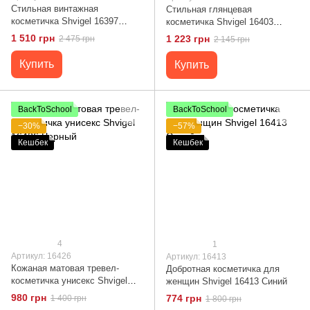
Стильная винтажная
Стильная глянцевая
косметичка Shvigel 16397
косметичка Shvigel 16403
Черный
Черный
1 510 грн
1 223 грн
2 475 грн
2 145 грн
Купить
Купить
BackToSchool
BackToSchool
−30%
−57%
Кешбек
Кешбек
4
1
Артикул: 16426
Артикул: 16413
Кожаная матовая тревел-
Добротная косметичка для
косметичка унисекс Shvigel
женщин Shvigel 16413 Синий
16426 Черный
980 грн
774 грн
1 400 грн
1 800 грн