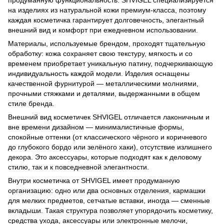
продуманную функциональность. SHVIGEL специализируется
на изделиях из натуральной кожи премиум‑класса, поэтому
каждая косметичка гарантирует долговечность, элегантный
внешний вид и комфорт при ежедневном использовании.
Материалы, используемые брендом, проходят тщательную
обработку: кожа сохраняет свою текстуру, мягкость и со
временем приобретает уникальную патину, подчеркивающую
индивидуальность каждой модели. Изделия оснащены
качественной фурнитурой — металлическими молниями,
прочными стяжками и деталями, выдержанными в общем
стиле бренда.
Внешний вид косметичек SHVIGEL отличается лаконичным и
вне времени дизайном — минималистичные формы,
спокойные оттенки (от классического чёрного и коричневого
до глубокого бордо или зелёного хаки), отсутствие излишнего
декора. Это аксессуары, которые подходят как к деловому
стилю, так и к повседневной элегантности.
Внутри косметичка от SHVIGEL имеет продуманную
организацию: одно или два основных отделения, кармашки
для мелких предметов, сетчатые вставки, иногда — сменные
вкладыши. Такая структура позволяет упорядочить косметику,
средства ухода, аксессуары или электронные мелочи,