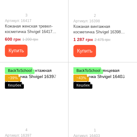
3
2
Артикул: 16417
Артикул: 16398
Кожаная женская тревел-
Кожаная винтажная
косметичка Shvigel 16417
косметичка Shvigel 16398
Красный
Коричневый
600 грн
1 287 грн
1 200 грн
2 475 грн
Купить
Купить
BackToSchool
BackToSchool
−39%
−43%
Кешбек
Кешбек
4
1
Артикул: 16397
Артикул: 16403