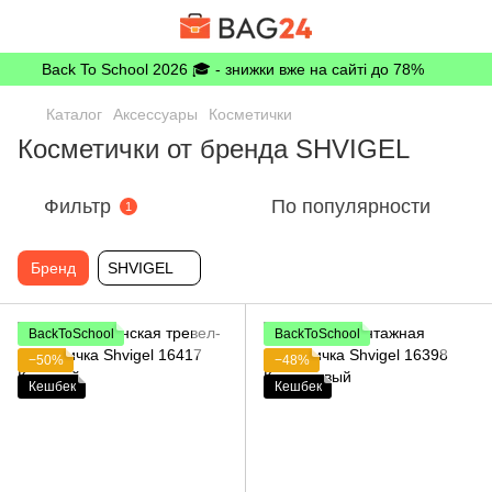
Back To School 2026 🎓 - знижки вже на сайті до 78%
Каталог
Аксессуары
Косметички
Косметички от бренда SHVIGEL
Фильтр
По популярности
1
Бренд
SHVIGEL
BackToSchool
BackToSchool
−50%
−48%
Кешбек
Кешбек