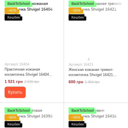
BackToSchool
BackToSchool
−40%
−56%
Кешбек
Кешбек
4
Артикул: 16404
Артикул: 16421
Практичная кожаная
Женская кожаная тревел-
косметичка Shvigel 16404
косметичка Shvigel 16421
Серый
Красный
1 521 грн
600 грн
2 535 грн
1 364 грн
Купить
BackToSchool
BackToSchool
−60%
−50%
Кешбек
Кешбек