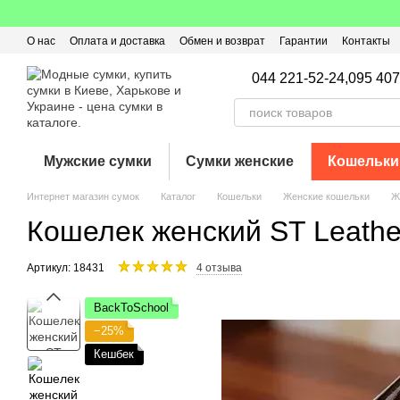
Перейти к основному контенту
О нас
Оплата и доставка
Обмен и возврат
Гарантии
Контакты
Пользовательское соглашение
Отзывы о магазине
Оферта
Кэ
044 221-52-24,
095 407
Мужские сумки
Сумки женские
Кошельки
Интернет магазин сумок
Каталог
Кошельки
Женские кошельки
Ж
Кошелек женский ST Leathe
Артикул: 18431
4 отзыва
BackToSchool
−25%
Кешбек