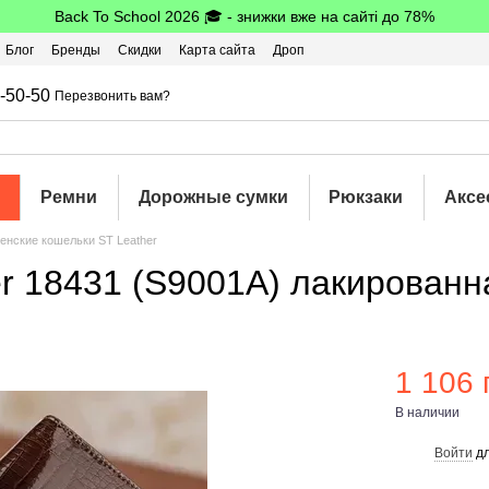
Back To School 2026 🎓 - знижки вже на сайті до 78%
Блог
Бренды
Скидки
Карта сайта
Дроп
шбэк
-50-50
Перезвонить вам?
Ремни
Дорожные сумки
Рюкзаки
Аксе
енские кошельки ST Leather
r 18431 (S9001A) лакирован
1 106 
В наличии
Войти
дл
%