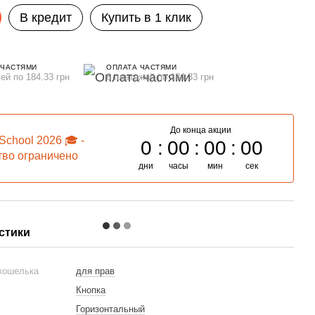
В кредит
Купить в 1 клик
 ЧАСТЯМИ
ОПЛАТА ЧАСТЯМИ
ей по 184.33 грн
6 платежей по 184.33 грн
До конца акции
School 2026 🎓 -
0
00
00
00
тво ограничено
дни
часы
мин
сек
стики
 кошелька
для прав
Кнопка
Горизонтальный