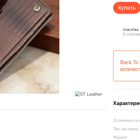
Купить
ПОКУПКА
6 платеж
Back To 
количес
Характери
Особенности
Тип застежки
Формат