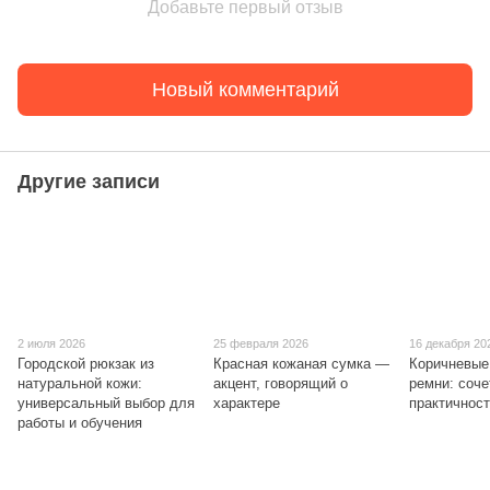
Добавьте первый отзыв
Новый комментарий
Другие записи
2 июля 2026
25 февраля 2026
16 декабря 20
Городской рюкзак из
Красная кожаная сумка —
Коричневые
натуральной кожи:
акцент, говорящий о
ремни: соче
универсальный выбор для
характере
практичнос
работы и обучения