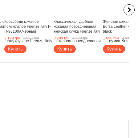
р с
Кроссбоди кожаное
Классическая удобная
Женская кожаная с
ми
полукруглое Firenze Italy F-
кожаная повседневаная
Borsa Leather K1133
IT-98100A Черный
женская сумка Firenze Italy
black
F-IT-7635OL олива
2 199 грн
3 990 грн
3 299 грн
4 690 грн
1 690 грн
2 499 грн
Купить
Купить
Купить