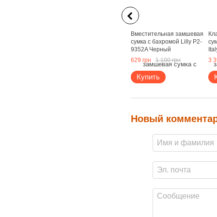
Вместительная замшевая
Кл
сумка с бахромой Lilly P2-
сум
9352A Черный
Ita
629 грн
1 100 грн
3 3
Купить
Новый коммента