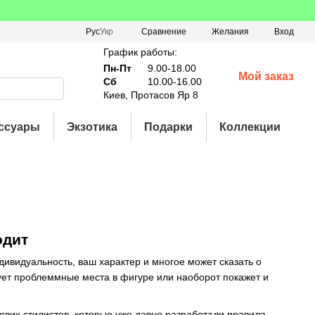
Сравнение
Рус
Укр
Желания
Вход
График работы:
Пн-Пт
9.00-18.00
Мой заказ
Сб
10.00-16.00
Киев, Протасов Яр 8
ссуары
Экзотика
Подарки
Коллекции
одит
дивидуальность, ваш характер и многое может сказать о
рует проблеммные места в фигуре или наоборот покажет и
вих стилистов, которые уже давно разработали правила