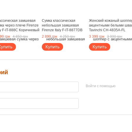
ассическая замшевая
Сумка классическая
Женский кожаный шоппе
ка через плече Firenze
небольшая замшевая
акцентными белыми шва
ly F-IT-888C Коричневый
Firenze Italy F-IT-8877DB
Tavinchi CH-4835A-FL
Коричневый
Черный
99 грн
4 850 грн
2 899 грн
4 250 грн
3 399 грн
3 990 грн
Купить
Купить
Купить
рий
Войти с помощью