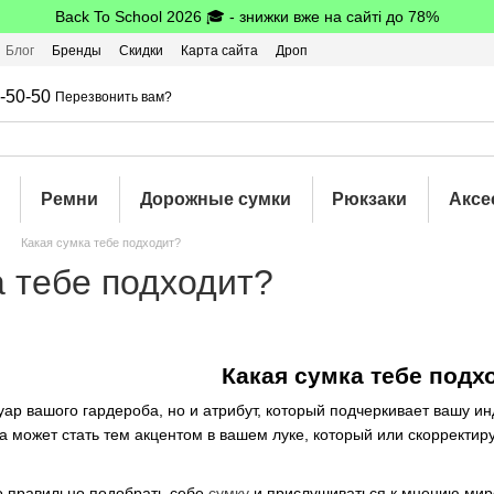
Back To School 2026 🎓 - знижки вже на сайті до 78%
Блог
Бренды
Скидки
Карта сайта
Дроп
шбэк
-50-50
Перезвонить вам?
Ремни
Дорожные сумки
Рюкзаки
Аксе
Какая сумка тебе подходит?
а тебе подходит?
Какая сумка тебе подх
уар вашого гардероба, но и атрибут, который подчеркивает вашу ин
а может стать тем акцентом в вашем луке, который или скорректи
но правильно подобрать себе
сумку
и прислушиваться к мнению миро