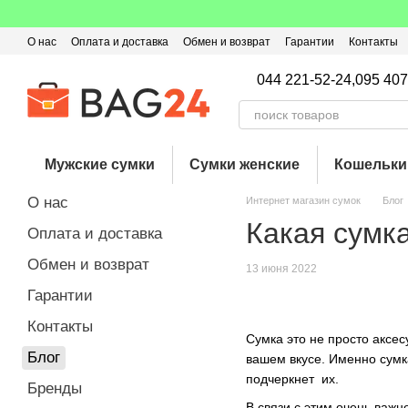
Перейти к основному контенту
О нас
Оплата и доставка
Обмен и возврат
Гарантии
Контакты
Пользовательское соглашение
Отзывы о магазине
Оферта
Кэ
044 221-52-24,
095 407
Мужские сумки
Сумки женские
Кошельки
О нас
Интернет магазин сумок
Блог
Какая сумк
Оплата и доставка
Обмен и возврат
13 июня 2022
Гарантии
Контакты
Сумка это не просто аксес
Блог
вашем вкусе. Именно сумк
подчеркнет их.
Бренды
В связи с этим очень важ