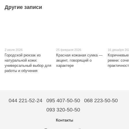
Другие записи
2 июля 2026
25 февраля 2026
16 декабря 20
Городской рюкзак из
Красная кожаная сумка —
Коричневые
натуральной кожи:
акцент, говорящий о
ремни: соче
универсальный выбор для
характере
практичнос
работы и обучения
044 221-52-24
095 407-50-50
068 223-50-50
093 320-50-50
Контакты