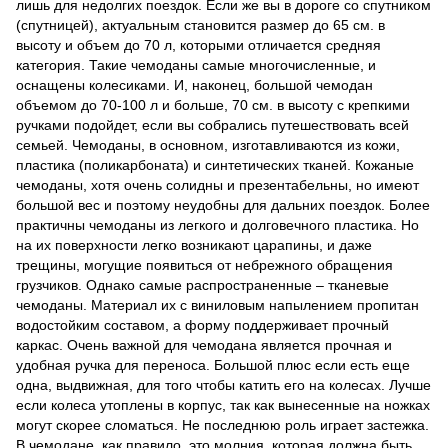
лишь для недолгих поездок. Если же вы в дороге со спутником
(спутницей), актуальным становится размер до 65 см. в
высоту и объем до 70 л, которыми отличается средняя
категория. Такие чемоданы самые многочисленные, и
оснащены колесиками. И, наконец, большой чемодан
объемом до 70-100 л и больше, 70 см. в высоту с крепкими
ручками подойдет, если вы собрались путешествовать всей
семьей. Чемоданы, в основном, изготавливаются из кожи,
пластика (поликарбоната) и синтетических тканей. Кожаные
чемоданы, хотя очень солидны и презентабельны, но имеют
большой вес и поэтому неудобны для дальних поездок. Более
практичны чемоданы из легкого и долговечного пластика. Но
на их поверхности легко возникают царапины, и даже
трещины, могущие появиться от небрежного обращения
грузчиков. Однако самые распространенные – тканевые
чемоданы. Материал их с виниловым напылением пропитан
водостойким составом, а форму поддерживает прочный
каркас. Очень важной для чемодана является прочная и
удобная ручка для переноса. Большой плюс если есть еще
одна, выдвижная, для того чтобы катить его на колесах. Лучше
если колеса утоплены в корпус, так как вынесенные на ножках
могут скорее сломаться. Не последнюю роль играет застежка.
В чемодане, как правило, это молния, которая должна быть