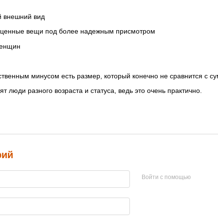
й внешний вид
ши ценные вещи под более надежным присмотром
женщин
ственным минусом есть размер, который конечно не сравнится с с
т люди разного возраста и статуса, ведь это очень практично.
рий
Войти с помощью