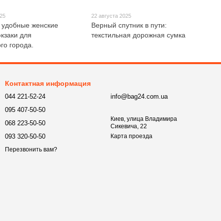
025
22 августа 2025
 удобные женские
Верный спутник в пути:
кзаки для
текстильная дорожная сумка
го города.
Контактная информация
044 221-52-24
info@bag24.com.ua
095 407-50-50
Киев, улица Владимира
068 223-50-50
Сикевича, 22
093 320-50-50
Карта проезда
Перезвонить вам?