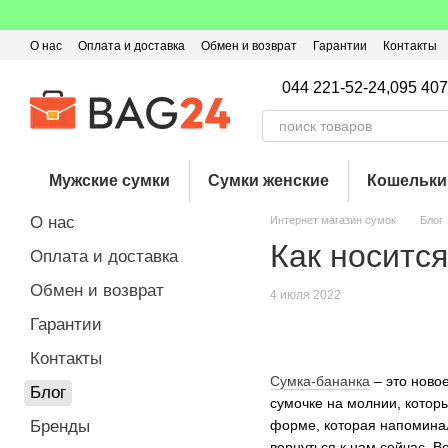
Перейти к основному контенту
О нас
Оплата и доставка
Обмен и возврат
Гарантии
Контакты
Пользовательское соглашение
Отзывы о магазине
Оферта
Кэ
044 221-52-24,
095 407
Мужские сумки
Сумки женские
Кошельки
О нас
Интернет магазин сумок
Блог
Как носитс
Оплата и доставка
Обмен и возврат
4 июля 2022
Гарантии
Контакты
Сумка-бананка
– это новое
Блог
сумочке на молнии, которы
Бренды
форме, которая напоминал
вернуться к нам сейчас. 