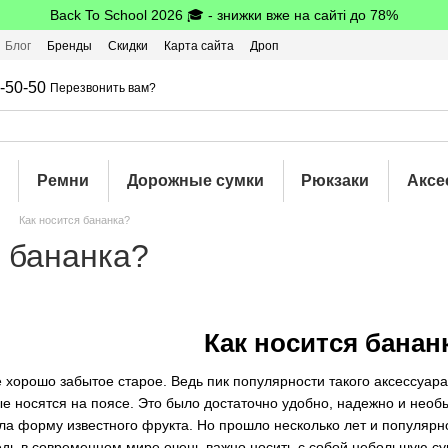
Back To School 2026 🎓 - знижки вже на сайті до 78%
Блог
Бренды
Скидки
Карта сайта
Дроп
шбэк
-50-50
Перезвонить вам?
Ремни
Дорожные сумки
Рюкзаки
Аксе
Как носится бананка?
я бананка?
Как носится банан
 хорошо забытое старое. Ведь пик популярности такого аксессуара
е носятся на поясе. Это было достаточно удобно, надежно и необы
а форму известного фрукта. Но прошло несколько лет и популярнос
Ведь в современном мире очень важно носить с собой небольшую су