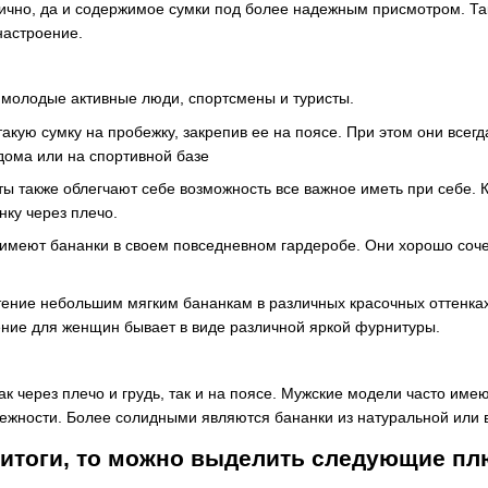
тично, да и содержимое сумки под более надежным присмотром. Так
настроение.
 молодые активные люди, спортсмены и туристы.
такую сумку на пробежку, закрепив ее на поясе. При этом они всег
дома или на спортивной базе
ты также облегчают себе возможность все важное иметь при себе. 
нку через плечо.
 имеют бананки в своем повседневном гардеробе. Они хорошо соч
ение небольшим мягким бананкам в различных красочных оттенках
ение для женщин бывает в виде различной яркой фурнитуры.
ак через плечо и грудь, так и на поясе. Мужские модели часто им
жности. Более солидными являются бананки из натуральной или 
 итоги, то можно выделить следующие пл