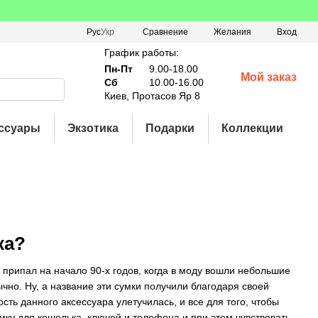
Сравнение
Рус
Укр
Желания
Вход
График работы:
Пн-Пт
9.00-18.00
Мой заказ
Сб
10.00-16.00
Киев, Протасов Яр 8
ссуары
Экзотика
Подарки
Коллекции
ка?
 припал на начало 90-х годов, когда в моду вошли небольшие
чно. Ну, а название эти сумки получили благодаря своей
ть данного аксессуара улетучилась, и все для того, чтобы
мку для кошелька, ключей и телефона и при этом чувствовать