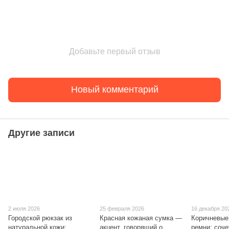
Добавьте первый отзыв
Новый комментарий
Другие записи
2 июля 2026
25 февраля 2026
16 декабря 20
Городской рюкзак из
Красная кожаная сумка —
Коричневые
натуральной кожи:
акцент, говорящий о
ремни: соче