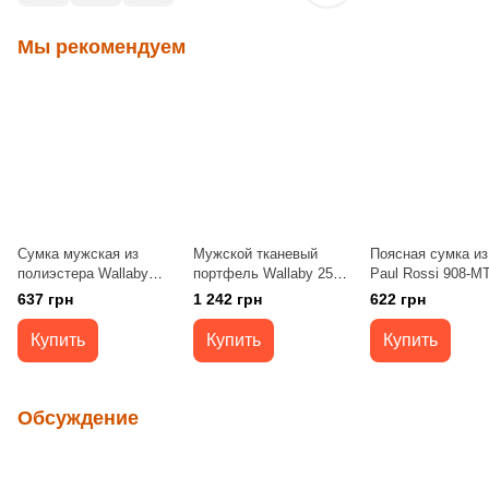
Мы рекомендуем
Сумка мужская из
Мужской тканевый
Поясная сумка из
полиэстера Wallaby
портфель Wallaby 2513
Paul Rossi 908-M
2411 black
черный
light brown
637 грн
1 242 грн
622 грн
Купить
Купить
Купить
Обсуждение