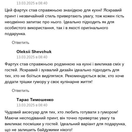
13.03.2025 в 08:40
Цей фартух став справжньою знахідкою для кухні! Яскравий
принт і незвичайний стиль привертають увагу, тож кожен гість
неодмінно запитає про нього. Ідеально підходить як для
особистого використання, так і в якості оригінального
подарунка.
Ответить
Oleksii Shevchuk
13.03.2025 в 08:40
Фартух став справжньою родзинкою на кухні і викликав сміх у
гостей. Яскравий і зухвалий дизайн ідеально підходить для
тих, хто не боїться виділятися. Рекомендується всім, хто хоче
додати трішки гумору у своє кулінарне життя!
Ответить
Тарас Тимошенко
13.03.2025 в 08:40
Чудовий аксесуар для тих, хто любить готувати з гумором!
Маючи несподіваний принт, він точно привертає увагу та
викликає посмішки у гостей. Ідеальний варіант для подарунка,
що не залишить байдужими нікого!