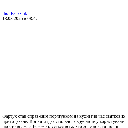
Ihor Panasiuk
13.03.2025 в 08:47
Фартух став справжнім порятунком на кухні під час святкових
приготувань. Він виглядає стильно, а зручність у користуванні
просто вражає. Рекомендується всім, хто хоче додати новий