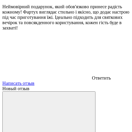
Неймовірний подарунок, який обов'язково принесе радість
кожному! Фартух виглядає стильно і якісно, що додає настрою
під час приготування їжі. Ідеально підходить для святкових
вечірок та повсякденного користування, кожен гість буде в
захваті!
Ответить
Написать отзыв
Новый отзыв