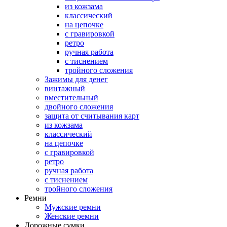
из кожзама
классический
на цепочке
с гравировкой
ретро
ручная работа
с тиснением
тройного сложения
Зажимы для денег
винтажный
вместительный
двойного сложения
защита от считывания карт
из кожзама
классический
на цепочке
с гравировкой
ретро
ручная работа
с тиснением
тройного сложения
Ремни
Мужские ремни
Женские ремни
Дорожные сумки