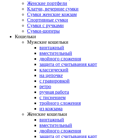
Женские портфели
Клатчи, вечерние сумки
Сумки женские кожзам
Спортивные сумки
Сумки с ручками
Сумки-шоперы
Кошельки
Мужские кошельки
винтажный
вместительный
двойного сложения
защита от считывания карт
классический
на цепочке
с гравировкой
ретро
ручная работа
с тиснением
тройного сложения
из кожзама
Женские кошельки
винтажный
вместительный
двойного сложения
защита от считывания карт