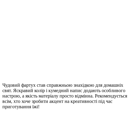
Чудовий фартух став справжньою знахідкою для домашніх
свят. Яскравий колір і кумедний напис додають особливого
настрою, а якість матеріалу просто відмінна. Рекомендується
всім, хто хоче зробити акцент на креативності під час
приготування їжі!