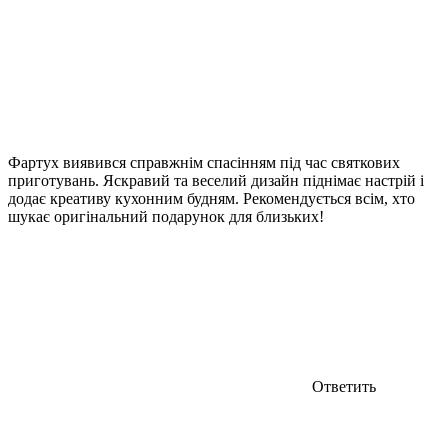
Фартух виявився справжнім спасінням під час святкових
приготувань. Яскравий та веселий дизайн піднімає настрій і
додає креативу кухонним будням. Рекомендується всім, хто
шукає оригінальний подарунок для близьких!
Ответить