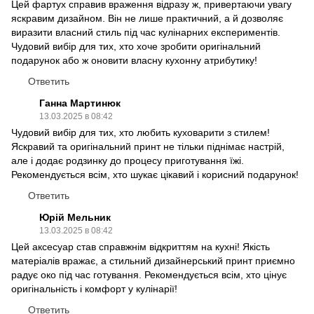
Цей фартух справив враження відразу ж, привертаючи увагу
яскравим дизайном. Він не лише практичний, а й дозволяє
виразити власний стиль під час кулінарних експериментів.
Чудовий вибір для тих, хто хоче зробити оригінальний
подарунок або ж оновити власну кухонну атрибутику!
Ответить
Ганна Мартинюк
13.03.2025 в 08:42
Чудовий вибір для тих, хто любить куховарити з стилем!
Яскравий та оригінальний принт не тільки піднімає настрій,
але і додає родзинку до процесу приготування їжі.
Рекомендується всім, хто шукає цікавий і корисний подарунок!
Ответить
Юрій Мельник
13.03.2025 в 08:42
Цей аксесуар став справжнім відкриттям на кухні! Якість
матеріалів вражає, а стильний дизайнерський принт приємно
радує око під час готування. Рекомендується всім, хто цінує
оригінальність і комфорт у кулінарії!
Ответить