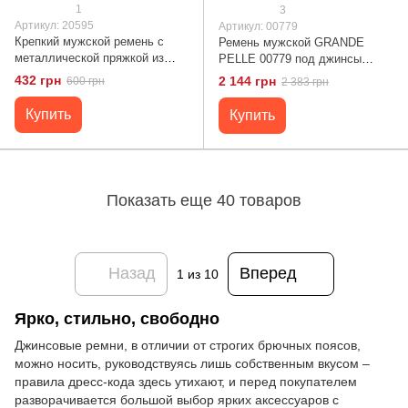
1
3
Артикул: 20595
Артикул: 00779
Крепкий мужской ремень с
Ремень мужской GRANDE
металлической пряжкой из
PELLE 00779 под джинсы
текстиля 20595 Vintage
Коричневый
432 грн
2 144 грн
600 грн
2 383 грн
Зеленый
Купить
Купить
Показать еще 40 товаров
Назад
Вперед
1
из 10
Ярко, стильно, свободно
Джинсовые ремни, в отличии от строгих брючных поясов,
можно носить, руководствуясь лишь собственным вкусом –
правила дресс-кода здесь утихают, и перед покупателем
разворачивается большой выбор ярких аксессуаров с