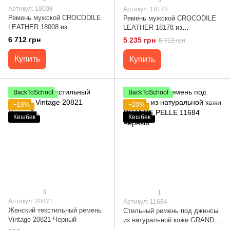
Артикул: 18008
Артикул: 18178
Ремень мужской CROCODILE
Ремень мужской CROCODILE
LEATHER 18008 из
LEATHER 18178 из
натуральной кожи крокодила
натуральной кожи крокодила
6 712 грн
5 235 грн
6 712 грн
Черный
Коричневый
Купить
Купить
BackToSchool
BackToSchool
−18%
−20%
Кешбек
Кешбек
3
1
Артикул: 20821
Артикул: 11684
Женский текстильный ремень
Стильный ремень под джинсы
Vintage 20821 Черный
из натуральной кожи GRANDE
PELLE 11684 Черный