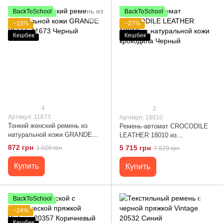
BackToSchool
BackToSchool
−15%
−27%
Кешбек
Кешбек
4
2
Артикул: 11673
Артикул: 18010
Тонкий женский ремень из
Ремень-автомат CROCODILE
натуральной кожи GRANDE
LEATHER 18010 из
PELLE 11673 Черный
натуральной кожи крокодила
872 грн
5 715 грн
1 026 грн
7 829 грн
Черный
Купить
Купить
BackToSchool
−24%
Кешбек