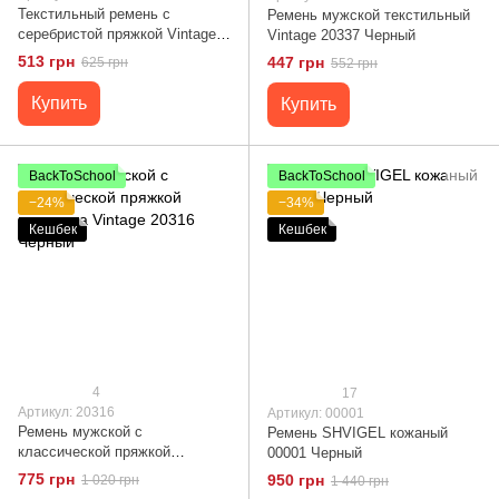
Текстильный ремень с
Ремень мужской текстильный
серебристой пряжкой Vintage
Vintage 20337 Черный
20541 Черный
513 грн
447 грн
625 грн
552 грн
Купить
Купить
BackToSchool
BackToSchool
−24%
−34%
Кешбек
Кешбек
4
17
Артикул: 20316
Артикул: 00001
Ремень мужской с
Ремень SHVIGEL кожаный
классической пряжкой
00001 Черный
механика Vintage 20316
775 грн
950 грн
1 020 грн
1 440 грн
Черный