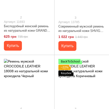
2
3
Артикул: 11693
Артикул: 13785
Бесподобный женский ремень
Современный мужской ремень
из натуральной кожи GRANDE
из натуральной кожи SHVIGEL
PELLE 11693 Черный
13785
625 грн
1 022 грн
735 грн
1 440 грн
Купить
Купить
BackToSchool
−22%
Кешбек
4
3