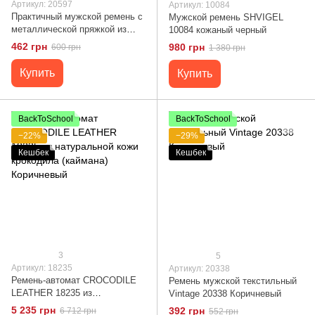
Артикул: 20597
Артикул: 10084
Практичный мужской ремень с
Мужской ремень SHVIGEL
металлической пряжкой из
10084 кожаный черный
текстиля 20597 Vintage Серый
462 грн
980 грн
600 грн
1 380 грн
Купить
Купить
BackToSchool
BackToSchool
−22%
−29%
Кешбек
Кешбек
3
5
Артикул: 18235
Артикул: 20338
Ремень-автомат CROCODILE
Ремень мужской текстильный
LEATHER 18235 из
Vintage 20338 Коричневый
натуральной кожи крокодила
5 235 грн
392 грн
6 712 грн
552 грн