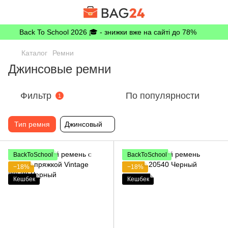
Back To School 2026 🎓 - знижки вже на сайті до 78%
Каталог
Ремни
Джинсовые ремни
Фильтр
По популярности
1
Тип ремня
Джинсовый
BackToSchool
BackToSchool
−18%
−18%
Кешбек
Кешбек