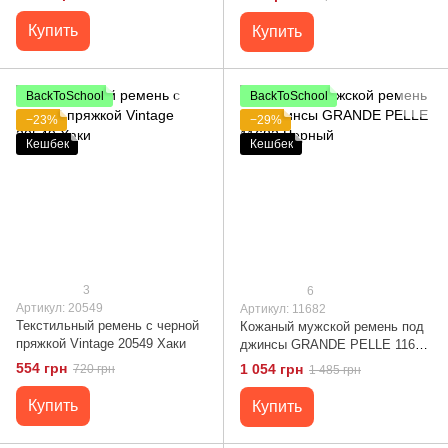
(каймана) Коричневый
Купить
Купить
BackToSchool
BackToSchool
−23%
−29%
Кешбек
Кешбек
3
6
Артикул: 20549
Артикул: 11682
Текстильный ремень с черной
Кожаный мужской ремень под
пряжкой Vintage 20549 Хаки
джинсы GRANDE PELLE 11682
Черный
554 грн
1 054 грн
720 грн
1 485 грн
Купить
Купить