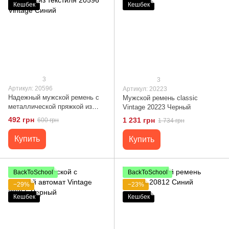
Кешбек
Кешбек
3
3
Артикул: 20596
Артикул: 20223
Надежный мужской ремень с
Мужской ремень classic
металлической пряжкой из
Vintage 20223 Черный
текстиля 20596 Vintage Синий
492 грн
1 231 грн
600 грн
1 734 грн
Купить
Купить
BackToSchool
BackToSchool
−29%
−23%
Кешбек
Кешбек