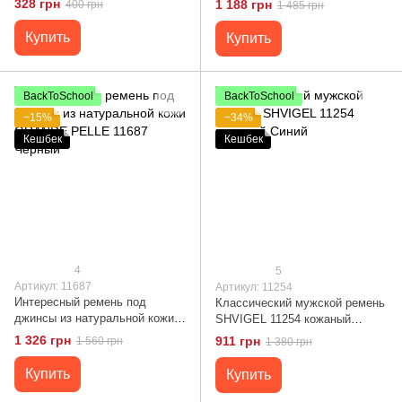
328 грн
1 188 грн
400 грн
1 485 грн
Купить
Купить
BackToSchool
BackToSchool
−15%
−34%
Кешбек
Кешбек
4
5
Артикул: 11687
Артикул: 11254
Интересный ремень под
Классический мужской ремень
джинсы из натуральной кожи
SHVIGEL 11254 кожаный
GRANDE PELLE 11687 Черный
Синий
1 326 грн
911 грн
1 560 грн
1 380 грн
Купить
Купить