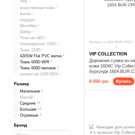
ТРЕ
0
искуственная кожа
0
жатка
0
кордура
0
Microfiber
0
Dobby
0
Пластик ABS
0
Артикул: vc1604.BUR.CROC
Поликарбонат 100%
0
1
Ткань 210D
0
VIP COLLECTION
420SW Flat PVC жатка
4
Дорожная сумка из н
Ткань 600D W/R
3
кожи 1604C Vip Collect
Ткань 600D меланж
2
бургунди 1604.BUR.
полиестер 1200 DEN
0
8 550 грн
Купить
Размер
Маленькие
2
Малый
0
Средние
19
Большие
14
Огромные
2
Бренд