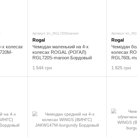
n
Артикул: trc_RGL720Smaroon
Артикул: trc_R
Rogal
Rogal
-х колесах
Чемодан маленький на 4-х
Чемодан бо
720M-
колесах ROGAL (РОГАЛ)
колесах RO
RGL720S-maroon Бордовый
RGL760L-ma
1 544 грн
1 825 грн