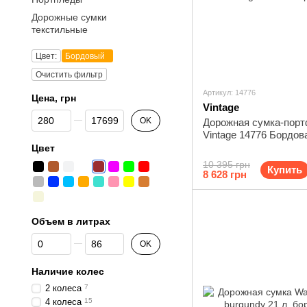
Дорожные сумки
текстильные
Цвет:
Бордовый
Очистить фильтр
Артикул: 14776
Цена, грн
Vintage
От Цена, грн
До Цена, грн
OK
Дорожная сумка-пор
Vintage 14776 Бордов
Цвет
10 395 грн
Купить
8 628 грн
Объем в литрах
От Объем в литрах
До Объем в литрах
OK
Наличие колес
2 колеса
7
4 колеса
15