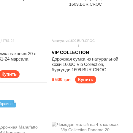
_44761-24
Артикул: vc1609.BUR.CROC
1
VIP COLLECTION
умка саквояж 20 л
61-24 марсала
Дорожная сумка из натуральной
кожи 1609C Vip Collection,
бургунди 1609.BUR.CROC
Купить
6 600 грн
Купить
Украине