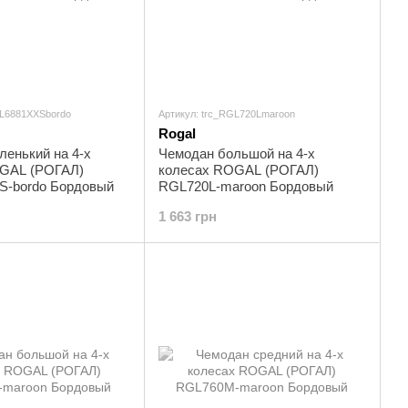
GL6881XXSbordo
Артикул: trc_RGL720Lmaroon
Rogal
ленький на 4-х
Чемодан большой на 4-х
GAL (РОГАЛ)
колесах ROGAL (РОГАЛ)
-bordo Бордовый
RGL720L-maroon Бордовый
1 663 грн