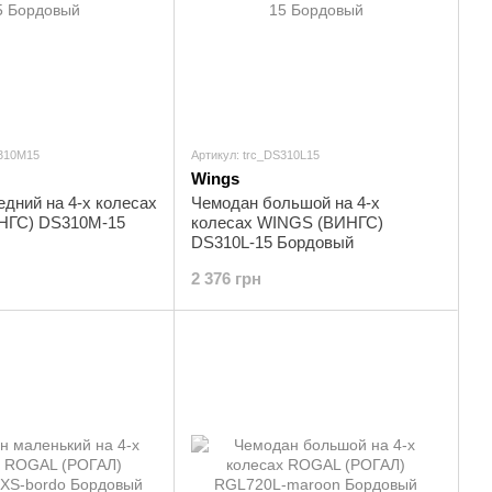
S310M15
Артикул: trc_DS310L15
Wings
дний на 4-х колесах
Чемодан большой на 4-х
НГС) DS310M-15
колесах WINGS (ВИНГС)
DS310L-15 Бордовый
2 376 грн