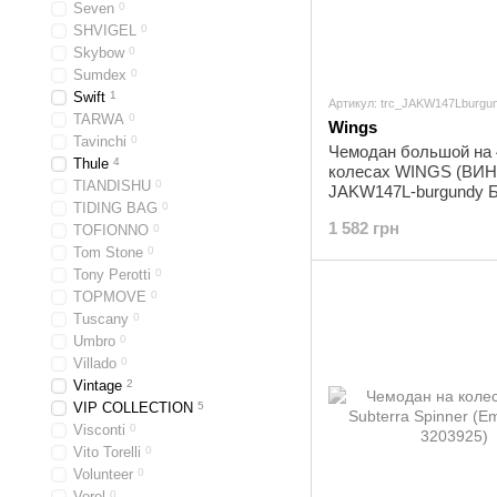
Seven
0
SHVIGEL
0
Skybow
0
Sumdex
0
Swift
1
Артикул: trc_JAKW147Lburgu
TARWA
0
Wings
Tavinchi
0
Чемодан большой на 
Thule
4
колесах WINGS (ВИН
TIANDISHU
0
JAKW147L-burgundy 
TIDING BAG
0
1 582 грн
TOFIONNO
0
Tom Stone
0
Tony Perotti
0
TOPMOVE
0
Tuscany
0
Umbro
0
Villado
0
Vintage
2
VIP COLLECTION
5
Visconti
0
Vito Torelli
0
Volunteer
0
Vorel
0