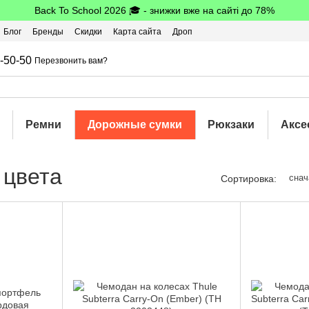
Back To School 2026 🎓 - знижки вже на сайті до 78%
Блог
Бренды
Скидки
Карта сайта
Дроп
шбэк
-50-50
Перезвонить вам?
Ремни
Дорожные сумки
Рюкзаки
Аксе
 цвета
снач
Сортировка: