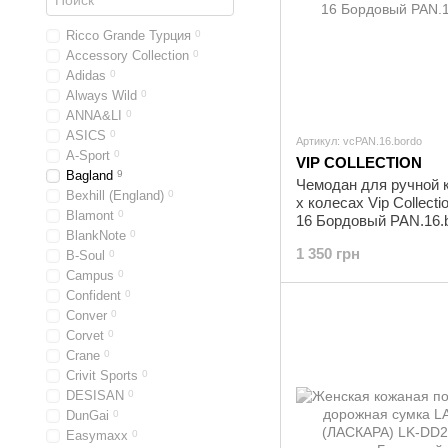
Ricco Grande Турция
0
Accessory Collection
0
Adidas
0
Always Wild
0
ANNA&LI
0
ASICS
0
Артикул: vcPAN.16.bordo
A-Sport
0
VIP COLLECTION
Bagland
9
Чемодан для ручной к
Bexhill (England)
0
х колесах Vip Collect
Blamont
0
16 Бордовый PAN.16.
BlankNote
0
1 350 грн
B-Soul
0
Campus
0
Confident
0
Conver
0
Corvet
0
Crane
0
Crivit Sports
0
DESISAN
0
DunGai
0
Easymaxx
0