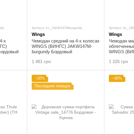
ndy
Артикул: trc_JAKW147Mburgundy
Артикул: trc_J
Wings
Wings
4-х
Чемодан средний на 4-х колесах
Чемодан ма
ГС)
WINGS (ВИНГС) JAKW147M-
облегченный
Бордовый
burgundy Бордовый
WINGS (ВИ
burgundy Б
1 481 грн
1 225 грн
−20%
−30%
Последняя позиция