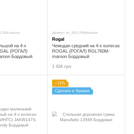
GL760Lmaroon
Артикул: trc_RGL760Mmaroon
Rogal
льшой на 4-х
Чемодан средний на 4-х колесах
GAL (РОГАЛ)
ROGAL (РОГАЛ) RGL760M-
roon Бордовый
maroon Бордовый
1 426 грн
−11%
Сделано в Украине