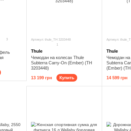
3
Артикул: thule_TH 3203448
Артикул: thule_
1
Thule
Thule
тфель
ая
Чемодан на колесах Thule
Чемодан на 
Subterra Carry-On (Ember) (TH
Subterra Ca
3203448)
(Ember) (TH
13 199 грн
Купить
14 599 грн