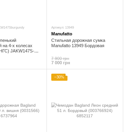
AKW147Sburgundy
Артикул: 13949
Manufatto
ленький
Стильная дорожная сумка
 на 4-х колесах
Manufatto 13949 Бордовая
НГС) JAKW147S-
ордовый
7 900 грн
7 000 грн
−30%