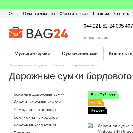
Перейти к основному контенту
О нас
Оплата и доставка
Обмен и возврат
Гарантии
Контакты
Пользовательское соглашение
Отзывы о магазине
Оферта
Кэ
044 221-52-24,
095 407
Мужские сумки
Сумки женские
Кошельки
Интернет магазин сумок
Каталог
Дорожные сумки
Дорожные сумки бордового
Кожаные дорожные сумки
BackToSchool
Дорожные сумки кожзам
−17%
Чемоданы на колесах
Кешбек
Комплекты чемоданов
Дорожная косметичка
Портпледы