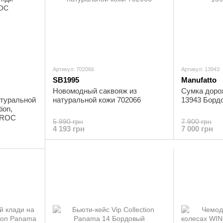
Артикул: 702066
Артикул: 13943
SB1995
Manufatto
Новомодный саквояж из
Сумка доро
атуральной
натуральной кожи 702066
13943 Борд
ion,
CROC
5 990 грн
7 900 грн
4 193 грн
7 000 грн