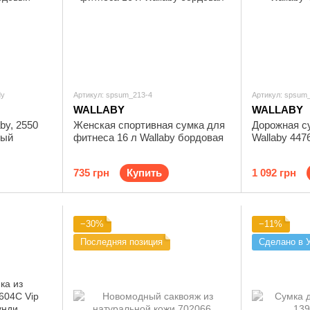
dy
Артикул: spsum_213-4
Артикул: spsum
WALLABY
WALLABY
by, 2550
Женская спортивная сумка для
Дорожная с
вый
фитнеса 16 л Wallaby бордовая
Wallaby 447
735 грн
Купить
1 092 грн
−30%
−11%
Последняя позиция
Сделано в 