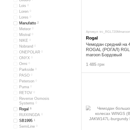
Lois
0
Loren
0
Lores
0
Manufatto
2
Meteor
0
Артикул: trc_RGL720Mmaroo
Mistral
0
Rogal
NIKE
0
Чемодан средний на 4
Nobrand
0
ROGAL (РОГАЛ) RGL
ONEPOLAR
0
maroon Бордовый
ONYX
0
Ormi
0
1 485 грн
Parkside
0
PASO
0
Peterson
0
Puma
0
RETOV
0
Reverse Osmosis
Systems
0
Rogal
6
RUIXINGDA
0
SB1995
1
SemiLine
0