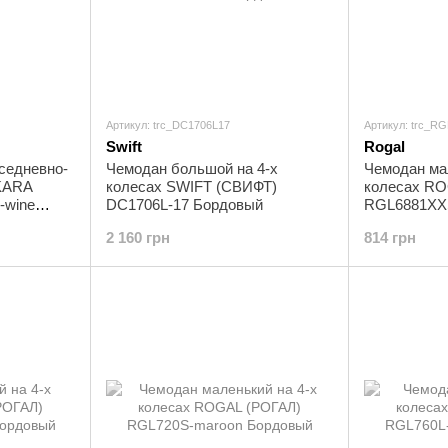
Артикул: trc_DC1706L17
Артикул: trc_R
Swift
Rogal
седневно-
Чемодан большой на 4-х
Чемодан ма
KARA
колесах SWIFT (СВИФТ)
колесах RO
-wine
DC1706L-17 Бордовый
RGL6881XXS
2 160 грн
814 грн