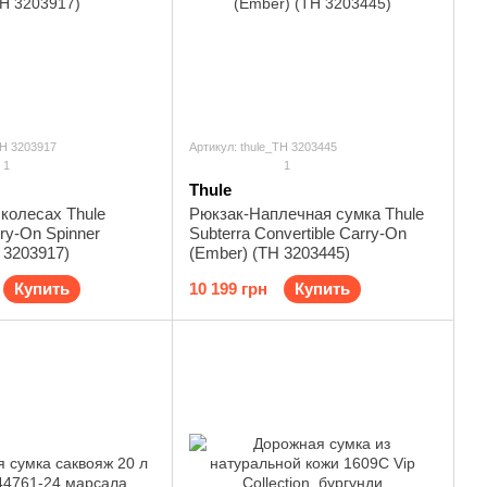
TH 3203917
Артикул: thule_TH 3203445
1
1
Thule
колесах Thule
Рюкзак-Наплечная сумка Thule
rry-On Spinner
Subterra Convertible Carry-On
 3203917)
(Ember) (TH 3203445)
Купить
10 199 грн
Купить