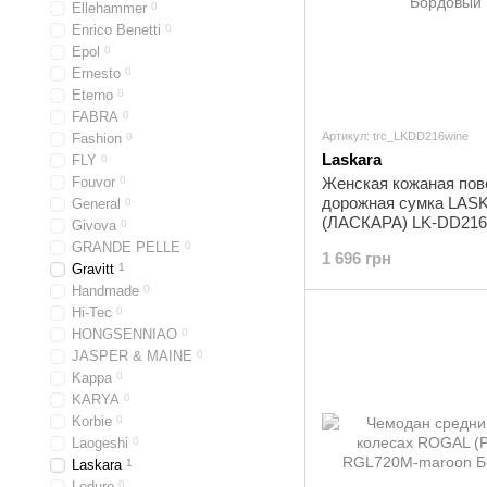
Ellehammer
0
Enrico Benetti
0
Epol
0
Ernesto
0
Eterno
0
FABRA
0
Артикул: trc_LKDD216wine
Fashion
0
Laskara
FLY
0
Fouvor
0
Женская кожаная пов
дорожная сумка LAS
General
0
(ЛАСКАРА) LK-DD216
Givova
0
Бордовый
GRANDE PELLE
0
1 696 грн
Gravitt
1
Handmade
0
Hi-Tec
0
HONGSENNIAO
0
JASPER & MAINE
0
Kappa
0
KARYA
0
Korbie
0
Laogeshi
0
Laskara
1
Leduro
0