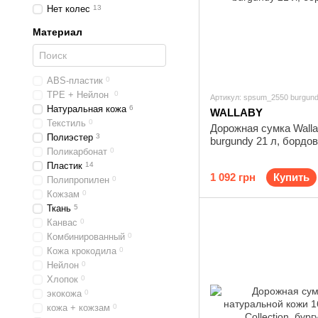
Нет колес
13
Материал
ABS-пластик
0
TPE + Нейлон
0
Артикул: spsum_2550 burgun
Натуральная кожа
6
WALLABY
Текстиль
0
Дорожная сумка Walla
Полиэстер
3
burgundy 21 л, бордо
Поликарбонат
0
Пластик
14
1 092 грн
Купить
Полипропилен
0
Кожзам
0
Ткань
5
Канвас
0
Комбинированный
0
Кожа крокодила
0
Нейлон
0
Хлопок
0
экокожа
0
кожа + кожзам
0