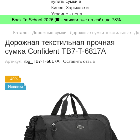
Back To School 2026 🎓 - знижки вже на сайті до 78%
Каталог
Дорожные сумки
Дорожные сумки текстильные
До
Дорожная текстильная прочная
сумка Confident TB7-T-6817A
Артикул:
rbg_TB7-T-6817A
Оставить отзыв
−40%
Новинка