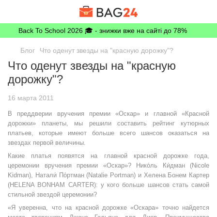
Back To School 2026 🎓 - знижки вже на сайті до 78%
Блог
Что оденут звезды на "красную дорожку"?
Что оденут звезды на "красную
дорожку"?
16 марта 2011
В преддверии вручения премии «Оскар» и главной «Красной
дорожки» планеты, мы решили составить рейтинг кутюрных
платьев, которые имеют больше всего шансов оказаться на
звездах первой величины.
Какие платья появятся на главной красной дорожке года,
церемонии вручения премии «Оскар»? Нико́ль Ки́дман (Nicole
Kidman), Натали́ По́ртман (Natalie Portman) и Хелена Бонем Картер
(HELENA BONHAM CARTER): у кого больше шансов стать самой
стильной звездой церемонии?
«Я уверенна, что на красной дорожке «Оскара» точно найдется