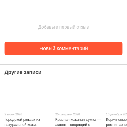
Добавьте первый отзыв
Новый комментарий
Другие записи
2 июля 2026
25 февраля 2026
16 декабря 20
Городской рюкзак из
Красная кожаная сумка —
Коричневые
натуральной кожи:
акцент, говорящий о
ремни: соче