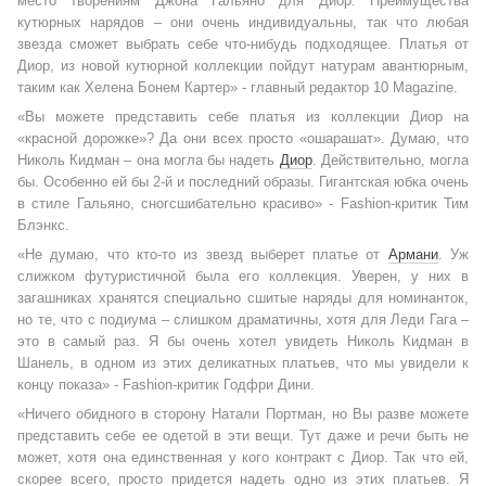
место творениям Джона Гальяно для Диор. Преимущества
кутюрных нарядов – они очень индивидуальны, так что любая
звезда сможет выбрать себе что-нибудь подходящее. Платья от
Диор, из новой кутюрной коллекции пойдут натурам авантюрным,
таким как Хелена Бонем Картер» - главный редактор 10 Magazine.
«Вы можете представить себе платья из коллекции Диор на
«красной дорожке»? Да они всех просто «ошарашат». Думаю, что
Николь Кидман – она могла бы надеть
Диор
. Действительно, могла
бы. Особенно ей бы 2-й и последний образы. Гигантская юбка очень
в стиле Гальяно, сногсшибательно красиво» - Fashion-критик Тим
Блэнкс.
«Не думаю, что кто-то из звезд выберет платье от
Армани
. Уж
слижком футуристичной была его коллекция. Уверен, у них в
загашниках хранятся специально сшитые наряды для номинанток,
но те, что с подиума – слишком драматичны, хотя для Леди Гага –
это в самый раз. Я бы очень хотел увидеть Николь Кидман в
Шанель, в одном из этих деликатных платьев, что мы увидели к
концу показа» - Fashion-критик Годфри Дини.
«Ничего обидного в сторону Натали Портман, но Вы разве можете
представить себе ее одетой в эти вещи. Тут даже и речи быть не
может, хотя она единственная у кого контракт с Диор. Так что ей,
скорее всего, просто придется надеть одно из этих платьев. Я