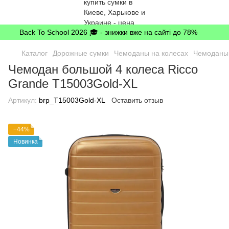
Back To School 2026 🎓 - знижки вже на сайті до 78%
Каталог
Дорожные сумки
Чемоданы на колесах
Чемоданы 
Чемодан большой 4 колеса Ricco
Grande T15003Gold-XL
Артикул:
brp_T15003Gold-XL
Оставить отзыв
−44%
Новинка