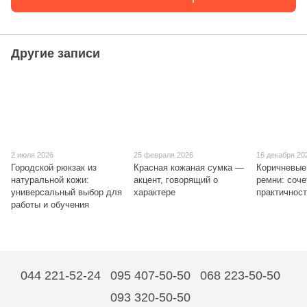
Другие записи
2 июля 2026
25 февраля 2026
16 декабря 20
Городской рюкзак из
Красная кожаная сумка —
Коричневые
натуральной кожи:
акцент, говорящий о
ремни: соче
универсальный выбор для
характере
практичнос
работы и обучения
044 221-52-24
095 407-50-50
068 223-50-50
093 320-50-50