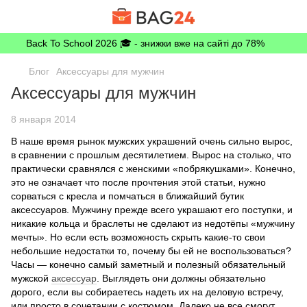
Back To School 2026 🎓 - знижки вже на сайті до 78%
Блог
Аксессуары для мужчин
Аксессуары для мужчин
8 января 2014
В наше время рынок мужских украшений очень сильно вырос,
в сравнении с прошлым десятилетием. Вырос на столько, что
практически сравнялся с женскими «побрякушками». Конечно,
это не означает что после прочтения этой статьи, нужно
сорваться с кресла и помчаться в ближайший бутик
аксессуаров. Мужчину прежде всего украшают его поступки, и
никакие кольца и браслеты не сделают из недотёпы «мужчину
мечты». Но если есть возможность скрыть какие-то свои
небольшие недостатки то, почему бы ей не воспользоваться?
Часы — конечно самый заметный и полезный обязательный
мужской
аксессуар
. Выглядеть они должны обязательно
дорого, если вы собираетесь надеть их на деловую встречу,
или просто в сочетании с костюмом. Далеко не все смогут