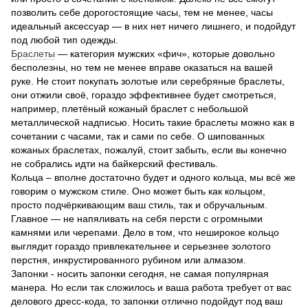
позволить себе дорогостоящие часы, тем не менее, часы
идеальный аксессуар — в них нет ничего лишнего, и подойдут
под любой тип одежды.
Браслеты
— категория мужских «фич», которые довольно
бесполезны, но тем не менее вправе оказаться на вашей
руке. Не стоит покупать золотые или серебряные браслеты,
они отжили своё, гораздо эффективнее будет смотреться,
например, плетёный кожаный браслет с небольшой
металлической надписью. Носить такие браслеты можно как в
сочетании с часами, так и сами по себе. О шипованных
кожаных браслетах, пожалуй, стоит забыть, если вы конечно
не собрались идти на байкерский фестиваль.
Кольца – вполне достаточно будет и одного кольца, мы всё же
говорим о мужском стиле. Оно может быть как кольцом,
просто подчёркивающим ваш стиль, так и обручальным.
Главное — не напяливать на себя персти с огромными
камнями или черепами. Дело в том, что неширокое кольцо
выглядит гораздо привлекательнее и серьезнее золотого
перстня, инкрустированного рубином или алмазом.
Запонки - носить запонки сегодня, не самая популярная
манера. Но если так сложилось и ваша работа требует от вас
делового дресс-кода, то запонки отлично подойдут под ваш